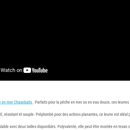
he en mer Chasebaits
. Parfaits pour la pêche en mer ou en eau douce, ces leurres s
 TPE, résistant et souple. Préplombé pour des actions planantes, ce leurre est idé
lable avec deux tailles disponibles. Polyvalente, elle peut être montée en texan 