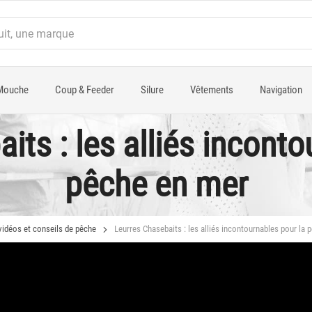
Mouche
Coup & Feeder
Silure
Vêtements
Navigation
its : les alliés inconto
pêche en mer
vidéos et conseils de pêche
Leurres Chasebaits : les alliés incontournables pour la 