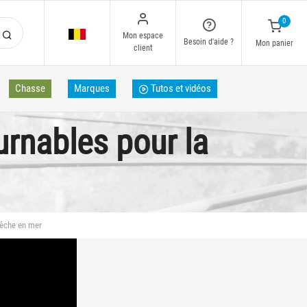
0
Mon espace
Besoin d'aide ?
Mon panier
client
Chasse
Marques
Tutos et vidéos
urnables pour la
pêche en mer