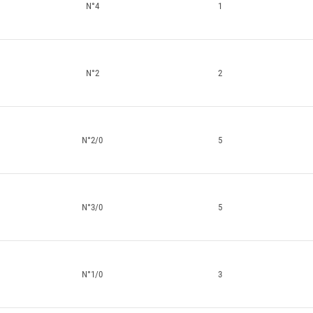
N°4
1
N°2
2
N°2/0
5
N°3/0
5
N°1/0
3