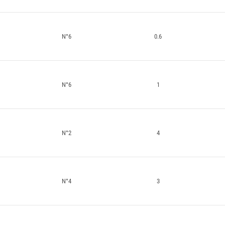
N°6
0.6
N°6
1
N°2
4
N°4
3