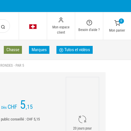
0
Mon espace
Besoin d'aide ?
Mon panier
client
Chasse
Marques
Tutos et vidéos
RONDES - PAR 5
5
CHF
,15
Dès
 public conseillé : CHF 5,15
20 jours pour