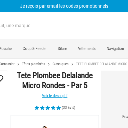
Je reçois par email les codes promotionnels
Mouche
Coup & Feeder
Silure
Vêtements
Navigation
Carnassier
Têtes plombées
Classiques
TETE PLOMBEE DELALANDE MICRO 
Tete Plombee Delalande
Micro Rondes - Par 5
Voir le descriptif
(33 avis)
Prix