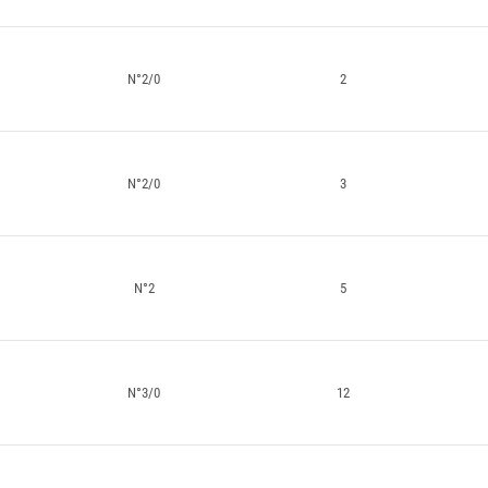
N°2/0
2
N°2/0
3
N°2
5
N°3/0
12