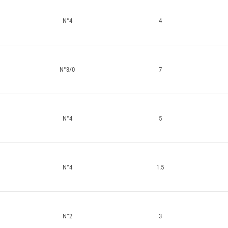
N°4
4
N°3/0
7
N°4
5
N°4
1.5
N°2
3