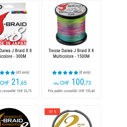
Daiwa J Braid X 8
Tresse Daiwa J Braid X 8
icolore - 300M
Multicolore - 1500M
(45 avis)
(8 avis)
21
100
CHF
,65
CHF
,73
Dès
ic conseillé: CHF 33,73
Prix public conseillé: CHF 135,40
-31 %