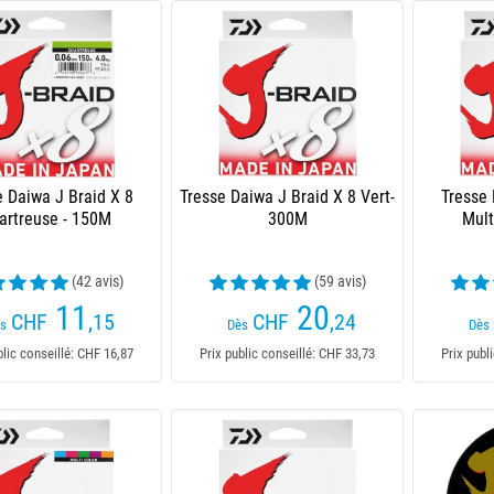
e Daiwa J Braid X 8
Tresse Daiwa J Braid X 8 Vert-
Tresse 
artreuse - 150M
300M
Mult
(42 avis)
(59 avis)
11
20
CHF
,15
CHF
,24
s
Dès
Dès
blic conseillé: CHF 16,87
Prix public conseillé: CHF 33,73
Prix publ