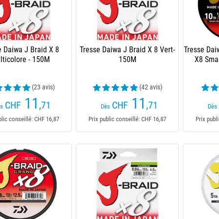
e Daiwa J Braid X 8
Tresse Daiwa J Braid X 8 Vert-
Tresse Dai
lticolore - 150M
150M
X8 Sma
(23 avis)
(42 avis)
11
11
CHF
,71
CHF
,71
s
Dès
Dès
blic conseillé: CHF 16,87
Prix public conseillé: CHF 16,87
Prix publ