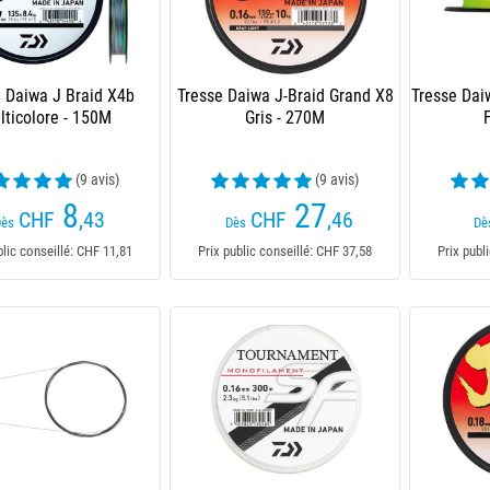
e Daiwa J Braid X4b
Tresse Daiwa J-Braid Grand X8
Tresse Dai
lticolore - 150M
Gris - 270M
(9 avis)
(9 avis)
8
27
CHF
,43
CHF
,46
Dès
Dès
Dè
blic conseillé: CHF 11,81
Prix public conseillé: CHF 37,58
Prix publ