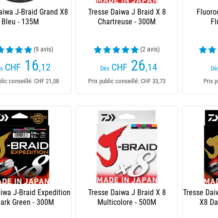
aiwa J-Braid Grand X8
Tresse Daiwa J Braid X 8
Fluoro
Bleu - 135M
Chartreuse - 300M
Fl
(9 avis)
(2 avis)
16
26
CHF
,12
CHF
,14
s
Dès
Dè
blic conseillé: CHF 21,08
Prix public conseillé: CHF 33,73
Prix p
iwa J-Braid Expedition
Tresse Daiwa J Braid X 8
Tresse Dai
ark Green - 300M
Multicolore - 500M
X8 Da