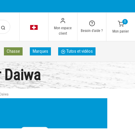
0
Mon espace
Besoin d'aide ?
Mon panier
client
Chasse
Marques
Tutos et vidéos
r Daiwa
 Daiwa