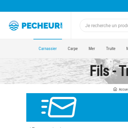
Carnassier
Carpe
Mer
Truite
Fils -
Accuei