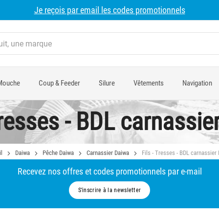
Je reçois par email les codes promotionnels
Mouche
Coup & Feeder
Silure
Vêtements
Navigation
 Tresses - BDL carnassie
l
Daiwa
Pêche Daiwa
Carnassier Daiwa
Fils - Tresses - BDL carnassier
Recevez nos offres et codes promotionnels par e-mail
S’inscrire à la newsletter