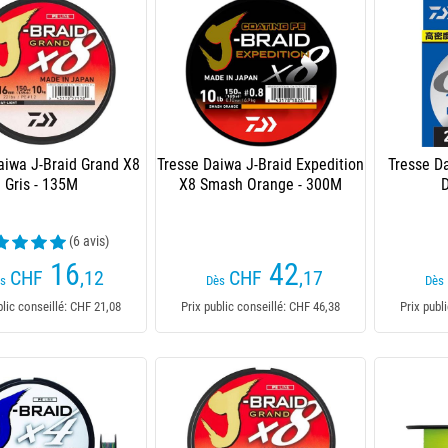
aiwa J-Braid Grand X8
Tresse Daiwa J-Braid Expedition
Tresse Da
Gris - 135M
X8 Smash Orange - 300M
(6 avis)
16
42
CHF
,12
CHF
,17
s
Dès
Dès
blic conseillé: CHF 21,08
Prix public conseillé: CHF 46,38
Prix publ