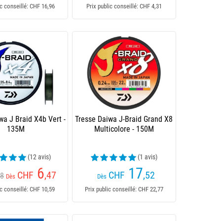
ic conseillé: CHF 16,96
Prix public conseillé: CHF 4,31
wa J Braid X4b Vert -
Tresse Daiwa J-Braid Grand X8
135M
Multicolore - 150M
(12 avis)
(1 avis)
6
17
CHF
,47
CHF
,52
78
Dès
Dès
ic conseillé: CHF 10,59
Prix public conseillé: CHF 22,77