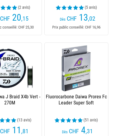
(2 avis)
(5 avis)
20
13
CHF
,15
CHF
,02
Dès
ic conseillé: CHF 25,30
Prix public conseillé: CHF 16,96
wa J Braid X4b Vert -
Fluorocarbone Daiwa Prorex Fc
270M
Leader Super Soft
(13 avis)
(51 avis)
11
4
CHF
,81
CHF
,31
Dès