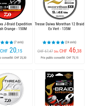
wa J-Braid Expedition
Tresse Daiwa Morethan 12 Braid
sh Orange - 150M
Ex Vert - 135M
(7 avis)
(24 avis)
20
46
CHF
,15
CHF
,38
CHF 67,47
Dès
ic conseillé: CHF 25,30
Prix public conseillé: CHF 75,15