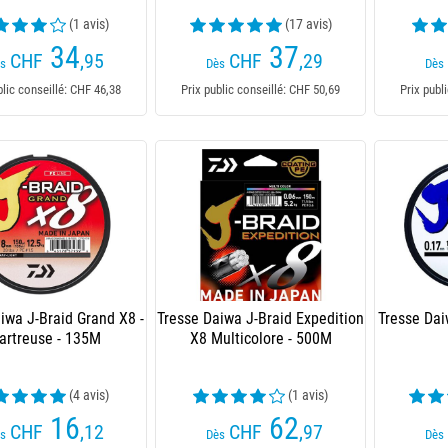
(1 avis)
(17 avis)
34
37
CHF
,95
CHF
,29
s
Dès
Dès
blic conseillé: CHF 46,38
Prix public conseillé: CHF 50,69
Prix publ
iwa J-Braid Grand X8 -
Tresse Daiwa J-Braid Expedition
Tresse Dai
artreuse - 135M
X8 Multicolore - 500M
(4 avis)
(1 avis)
16
62
CHF
,12
CHF
,97
s
Dès
Dès