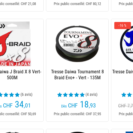
blic conseillé: CHF 21,08
Prix public conseillé: CHF 80,12
Prix publ
-16 %
aiwa J Braid X 8 Vert-
Tresse Daiwa Tournament 8
Tresse Dai
500M
Braid Evo+ - Vert - 135M
(6 avis)
(4 avis)
34
18
CHF
,01
CHF
,93
CHF 7,
s
Dès
blic conseillé: CHF 50,69
Prix public conseillé: CHF 37,95
Prix publ