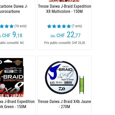
carbone Daiwa J-
Tresse Daiwa J-Braid Expedition
uorocarbone
X8 Multicolore - 150M
(16 avis)
(7 avis)
9
22
CHF
,18
CHF
,77
s
Dès
ublic conseillé: NC
Prix public conseillé: CHF 25,30
wa J-Braid Expedition
Tresse Daiwa J Braid X4b Jaune
rk Green - 150M
- 270M