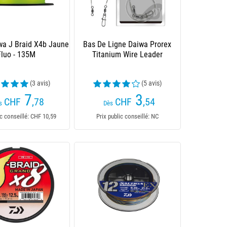
wa J Braid X4b Jaune
Bas De Ligne Daiwa Prorex
Fluo - 135M
Titanium Wire Leader
(3 avis)
(5 avis)
7
3
CHF
,78
CHF
,54
s
Dès
ic conseillé: CHF 10,59
Prix public conseillé: NC