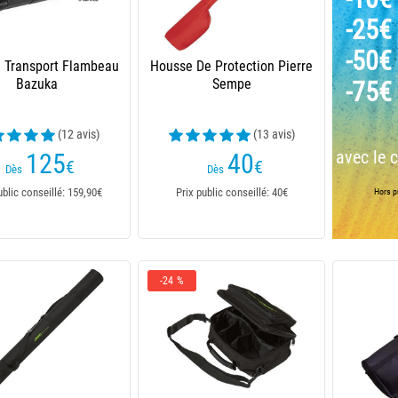
-25€
-50€
 Transport Flambeau
Housse De Protection Pierre
Bazuka
Sempe
-75€
(12 avis)
(13 avis)
avec le 
125
40
€
€
Dès
Dès
ublic conseillé: 159,90€
Prix public conseillé: 40€
Hors pr
-24 %