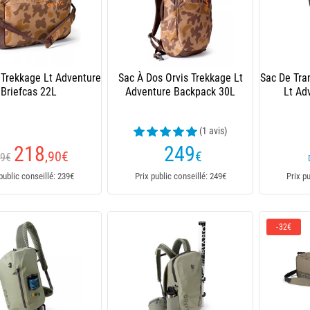
 Trekkage Lt Adventure
Sac À Dos Orvis Trekkage Lt
Sac De Tra
Briefcas 22L
Adventure Backpack 30L
Lt Ad
(1 avis)
218
249
,90
€
€
9€
public conseillé: 239€
Prix public conseillé: 249€
Prix p
-32€