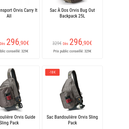
nsport Orvis Carry It
Sac À Dos Orvis Bug Out
All
Backpack 25L
296
296
,90
€
,90
€
329€
Dès
Dès
ublic conseillé: 329€
Prix public conseillé: 329€
-18€
oulière Orvis Guide
Sac Bandoulière Orvis Sling
Sling Pack
Pack