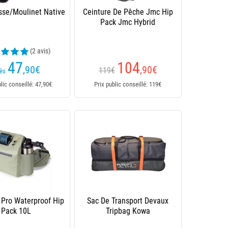
se/Moulinet Native
Ceinture De Pêche Jmc Hip
Pack Jmc Hybrid
(2 avis)
47
104
,90
€
,90
€
119€
ès
blic conseillé: 47,90€
Prix public conseillé: 119€
 Pro Waterproof Hip
Sac De Transport Devaux
Pack 10L
Tripbag Kowa