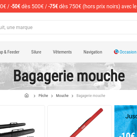
50€
/
-50€
dès 500€
/
-75€
dès 750€ (hors prix noirs)
avec l
p & Feeder
Silure
Vêtements
Navigation
Occasion
Bagagerie mouche
Pêche
Mouche
Bagagerie mouche
Jusq
-10€