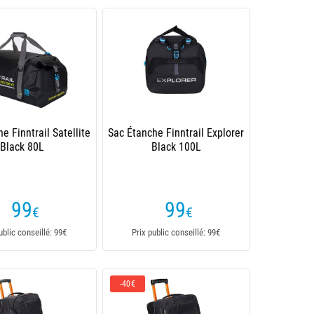
e Finntrail Satellite
Sac Étanche Finntrail Explorer
Black 80L
Black 100L
99
99
€
€
ublic conseillé: 99€
Prix public conseillé: 99€
-40€