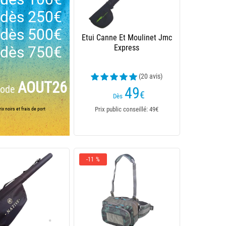
dès 250€
dès 500€
Etui Canne Et Moulinet Jmc
Express
dès 750€
(20 avis)
AOUT26
code
49
€
Dès
Prix public conseillé: 49€
ix noirs et frais de port
-11 %