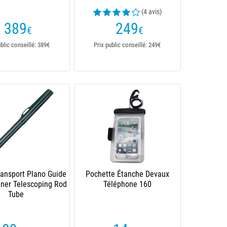
(4 avis)
389
249
€
€
ublic conseillé: 389€
Prix public conseillé: 249€
ransport Plano Guide
Pochette Étanche Devaux
liner Telescoping Rod
Téléphone 160
Tube