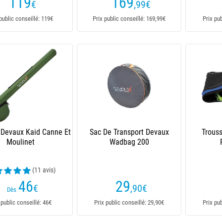
119
169
€
,99
€
public conseillé: 119€
Prix public conseillé: 169,99€
Prix pu
 Devaux Kaid Canne Et
Sac De Transport Devaux
Trous
Moulinet
Wadbag 200
(11 avis)
46
29
€
,90
€
Dès
 public conseillé: 46€
Prix public conseillé: 29,90€
Prix pu