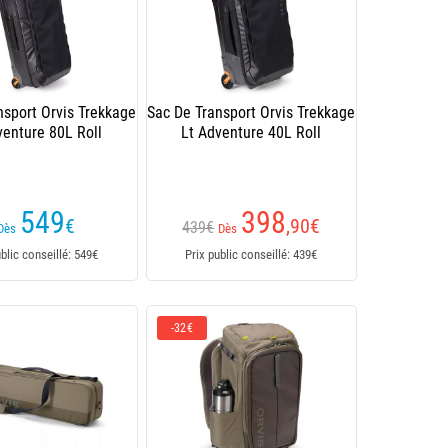
nsport Orvis Trekkage
Sac De Transport Orvis Trekkage
venture 80L Roll
Lt Adventure 40L Roll
549
398
€
,90
€
439€
Dès
Dès
ublic conseillé: 549€
Prix public conseillé: 439€
-32€