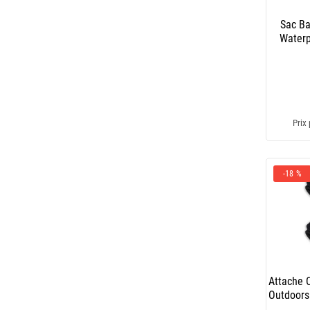
Sac Ba
Waterp
Prix 
-18 %
Attache 
Outdoors