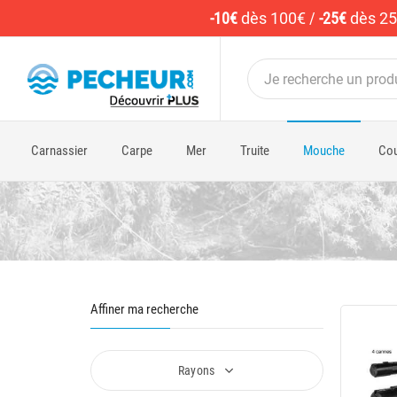
-10€
dès 100€
/
-25€
dès 2
Carnassier
Carpe
Mer
Truite
Mouche
Cou
Affiner ma recherche
Rayons