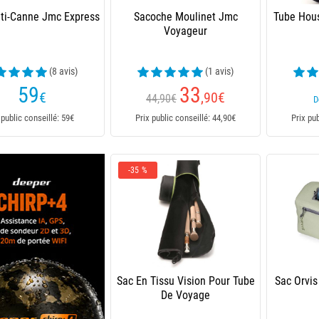
ti-Canne Jmc Express
Sacoche Moulinet Jmc
Tube Hous
Voyageur
(8 avis)
(1 avis)
59
33
€
,90
€
44,90€
D
 public conseillé: 59€
Prix public conseillé: 44,90€
Prix pu
-35 %
Sac En Tissu Vision Pour Tube
Sac Orvis
De Voyage