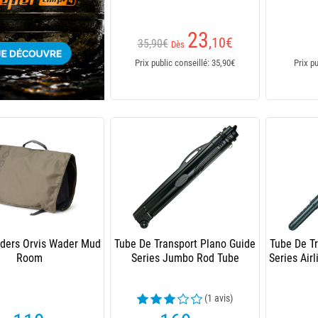
23
,10
€
35,90€
Dès
Prix public conseillé: 35,90€
Prix p
ders Orvis Wader Mud
Tube De Transport Plano Guide
Tube De T
Room
Series Jumbo Rod Tube
Series Air
(1 avis)