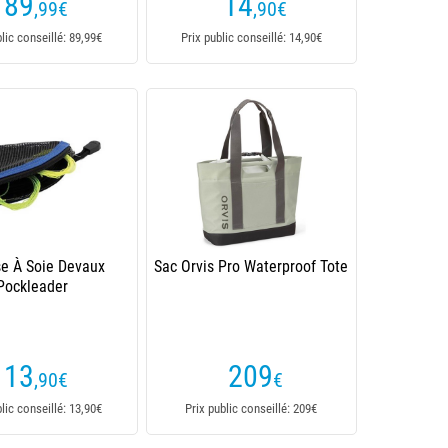
89
14
,99
€
,90
€
blic conseillé: 89,99€
Prix public conseillé: 14,90€
se À Soie Devaux
Sac Orvis Pro Waterproof Tote
Pockleader
13
209
,90
€
€
blic conseillé: 13,90€
Prix public conseillé: 209€