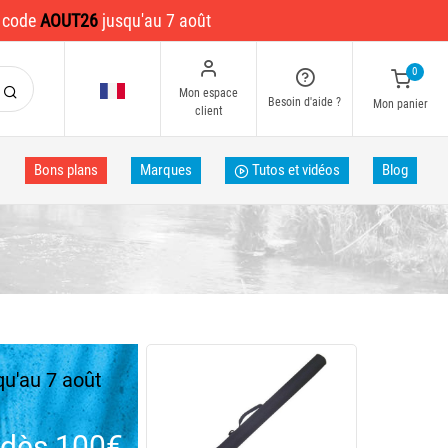
e code
AOUT26
jusqu'au 7 août
0
Mon espace
Besoin d'aide ?
Mon panier
client
Bons plans
Marques
Tutos et vidéos
Blog
u'au 7 août
dès 100€