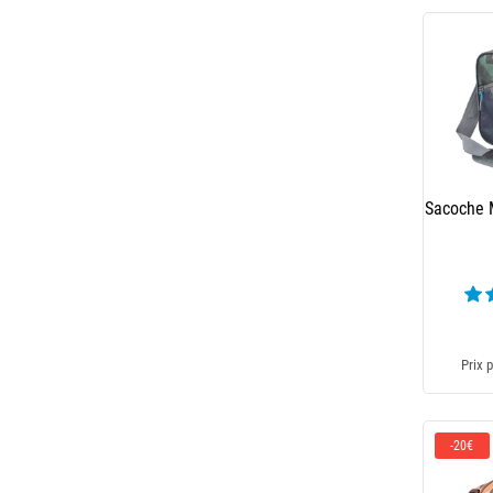
Sacoche 
Prix p
-20€