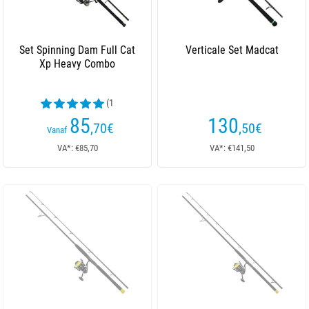
Set Spinning Dam Full Cat
Verticale Set Madcat
Xp Heavy Combo
(1
beoordelingen)
85
130
,70
€
,50
€
Vanaf
VA*: €85,70
VA*: €141,50