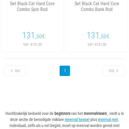
Set Black Cat Hard Core
Set Black Cat Hard Core
Combo Spin Rod
Combo Bank Rod
131
131
,50
€
,50
€
VA*: €131,50
VA*: €151,50
1
Vor
Vol
Hoofdzakelijk bedoeld voor de
beginners
van het
meervalvissen
, vindt u in
deze sectie de benodigde visklare
meerval hengel
plus
meerval reel
.
Inderdaad, zelfs als u net begint, moet op meerval worden gevist met