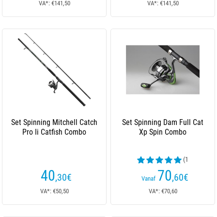
VA*: €141,50
VA*: €141,50
Set Spinning Mitchell Catch
Set Spinning Dam Full Cat
Pro Ii Catfish Combo
Xp Spin Combo
(1
beoordelingen)
40
70
,30
€
,60
€
Vanaf
VA*: €50,50
VA*: €70,60