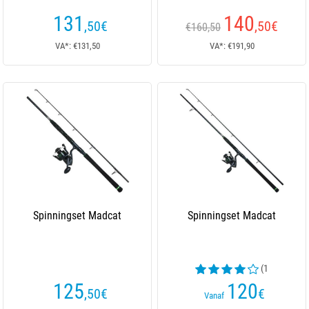
131
140
,50
€
,50
€
€160,50
VA*: €131,50
VA*: €191,90
Spinningset Madcat
Spinningset Madcat
(1
beoordelingen)
125
120
,50
€
€
Vanaf