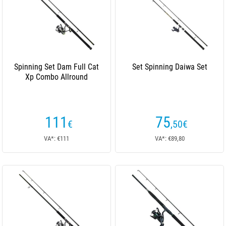
Spinning Set Dam Full Cat
Set Spinning Daiwa Set
Xp Combo Allround
111
75
€
,50
€
VA*: €111
VA*: €89,80