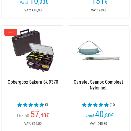
10
131
,90
€
€
Vanaf
VA*: €10,90
VA*: €133
-€6
Opbergbox Sakura Sk 9370
Carrelet Seanox Compleet
Nylonnet
(3
(15
beoordelingen)
beoordelingen)
57
40
,40
€
,80
€
€63,50
Vanaf
VA*: €66,50
VA*: €45,30