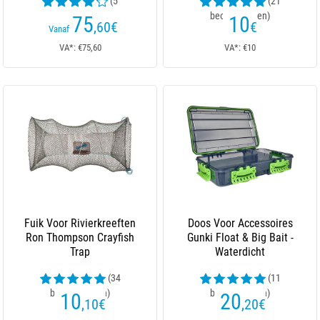
(5
(21
beoordelingen)
beoordelingen)
75
10
,60
€
€
Vanaf
VA*: €75,60
VA*: €10
Fuik Voor Rivierkreeften
Doos Voor Accessoires
Ron Thompson Crayfish
Gunki Float & Big Bait -
Trap
Waterdicht
(34
(11
beoordelingen)
beoordelingen)
10
20
,10
€
,20
€