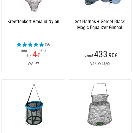
Kreeftenkorf Amiaud Nylon
Set Harnas + Gordel Black
Magic Equalizer Gimbal
(56
beoordelingen)
4
433
€
,90
€
€7
Vanaf
VA*: €7
VA*: €443,90