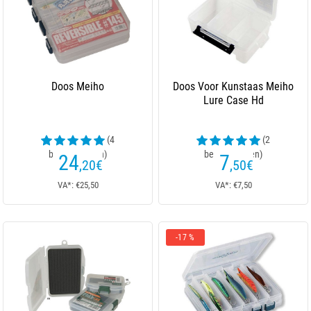
Doos Meiho
Doos Voor Kunstaas Meiho
Lure Case Hd
(4
(2
beoordelingen)
beoordelingen)
24
7
,20
€
,50
€
VA*: €25,50
VA*: €7,50
-17 %