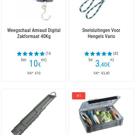
Weegschaal Amiaud Digital
Snelsluitingen Voor
Zakformaat 40Kg
Hengels Vario
(16
(42
beoordelingen)
beoordelingen)
10
3
€
,40
€
VA*: €10
VA*: €3,40
-€1