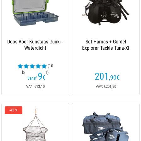
Doos Voor Kunstaas Gunki -
Set Harnas + Gordel
Waterdicht
Explorer Tackle Tuna-Xl
(10
beoordelingen)
9
201
€
,90
€
Vanaf
VA*: €13,10
VA*: €201,90
-42 %