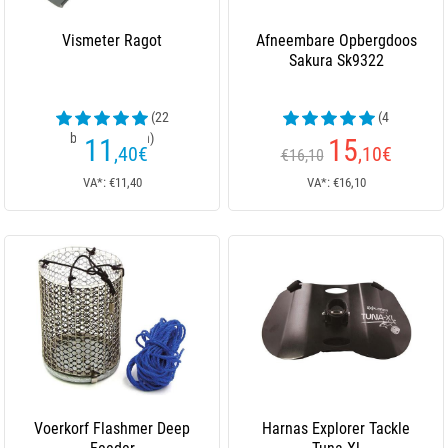
Vismeter Ragot
Afneembare Opbergdoos
Sakura Sk9322
(22
(4
beoordelingen)
beoordelingen)
11
15
,40
€
,10
€
€16,10
VA*: €11,40
VA*: €16,10
Voerkorf Flashmer Deep
Harnas Explorer Tackle