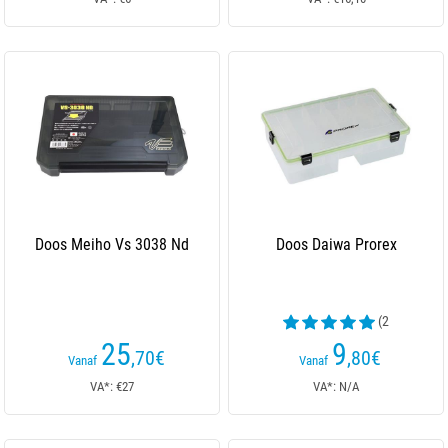
Doos Meiho Vs 3038 Nd
Doos Daiwa Prorex
(2
beoordelingen)
25
9
,70
€
,80
€
Vanaf
Vanaf
VA*: €27
VA*: N/A