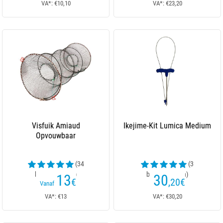
VA*: €10,10
VA*: €23,20
Visfuik Amiaud
Ikejime-Kit Lumica Medium
Opvouwbaar
(34
(3
beoordelingen)
beoordelingen)
13
30
€
,20
€
Vanaf
VA*: €13
VA*: €30,20