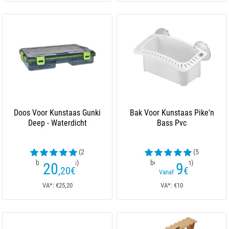
Doos Voor Kunstaas Gunki
Bak Voor Kunstaas Pike'n
Deep - Waterdicht
Bass Pvc
(2
(5
beoordelingen)
beoordelingen)
20
9
,20
€
€
Vanaf
VA*: €25,20
VA*: €10