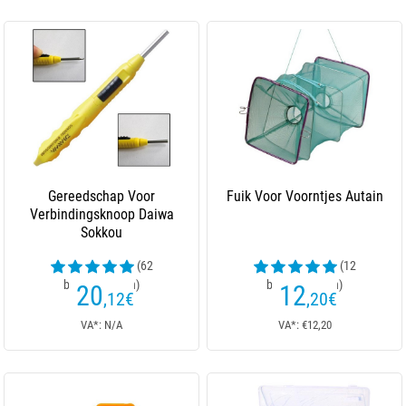
Gereedschap Voor
Fuik Voor Voorntjes Autain
Verbindingsknoop Daiwa
Sokkou
(62
(12
beoordelingen)
beoordelingen)
20
12
,12
€
,20
€
VA*: N/A
VA*: €12,20