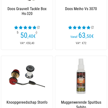
Doos Grauvell Tackle Box
Doos Meiho Vs 3070
Hs-320
(2
(2
beoordelingen)
beoordelingen)
50
63
,40
€
,50
€
Vanaf
VA*: €50,40
VA*: €72
Knoopgereedschap Stonfo
Muggenwerende Spuitbus
Subito