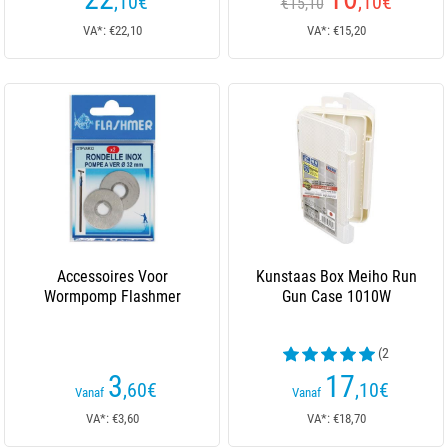
,10
€
,10
€
€15,10
VA*: €22,10
VA*: €15,20
Accessoires Voor
Kunstaas Box Meiho Run
Wormpomp Flashmer
Gun Case 1010W
(2
beoordelingen)
3
17
,60
€
,10
€
Vanaf
Vanaf
VA*: €3,60
VA*: €18,70