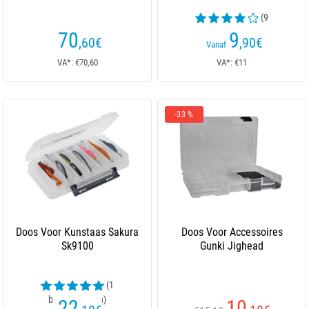
(9
beoordelingen)
70
9
,60
€
,90
€
Vanaf
VA*: €70,60
VA*: €11
-33 %
Doos Voor Kunstaas Sakura
Doos Voor Accessoires
Sk9100
Gunki Jighead
(1
beoordelingen)
22
10