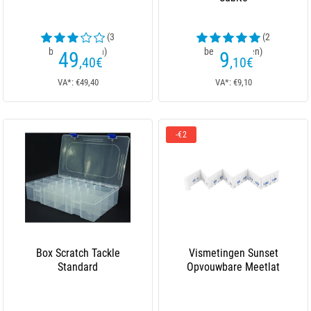
(3
(2
beoordelingen)
beoordelingen)
49
9
,40
€
,10
€
VA*: €49,40
VA*: €9,10
-€2
Box Scratch Tackle
Vismetingen Sunset
Standard
Opvouwbare Meetlat