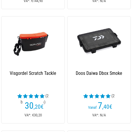
VA*: €144,90
VA*: N/A
Visgordel Scratch Tackle
Doos Daiwa Dbox Smoke
(2
(2
beoordelingen)
beoordelingen)
30
7
,20
€
,40
€
Vanaf
VA*: €30,20
VA*: N/A