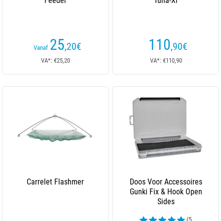
Feeder
Tuna-Xl
25
110
,20
€
,90
€
Vanaf
VA*: €25,20
VA*: €110,90
Carrelet Flashmer
Doos Voor Accessoires
Gunki Fix & Hook Open
Sides
(5