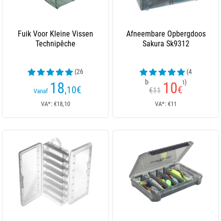
Fuik Voor Kleine Vissen
Afneembare Opbergdoos
Technipêche
Sakura Sk9312
(26
(4
beoordelingen)
beoordelingen)
18
10
,10
€
€
€11
Vanaf
VA*: €18,10
VA*: €11