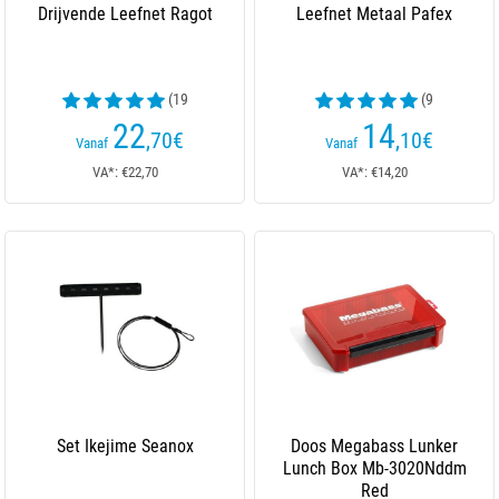
Drijvende Leefnet Ragot
Leefnet Metaal Pafex
(19
(9
beoordelingen)
beoordelingen)
22
14
,70
€
,10
€
Vanaf
Vanaf
VA*: €22,70
VA*: €14,20
Set Ikejime Seanox
Doos Megabass Lunker
Lunch Box Mb-3020Nddm
Red