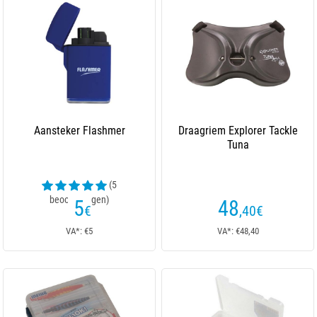
Aansteker Flashmer
Draagriem Explorer Tackle
Tuna
(5
beoordelingen)
5
48
€
,40
€
VA*: €5
VA*: €48,40