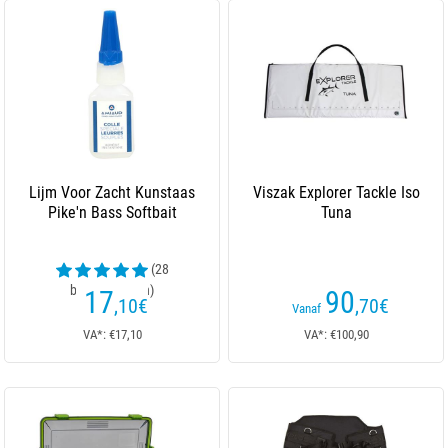
Lijm Voor Zacht Kunstaas
Viszak Explorer Tackle Iso
Pike'n Bass Softbait
Tuna
(28
beoordelingen)
17
90
,10
€
,70
€
Vanaf
VA*: €17,10
VA*: €100,90