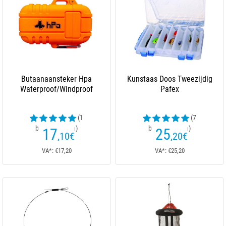
Butaanaansteker Hpa
Kunstaas Doos Tweezijdig
Waterproof/Windproof
Pafex
(1
(7
beoordelingen)
beoordelingen)
17
25
,10
€
,20
€
VA*: €17,20
VA*: €25,20