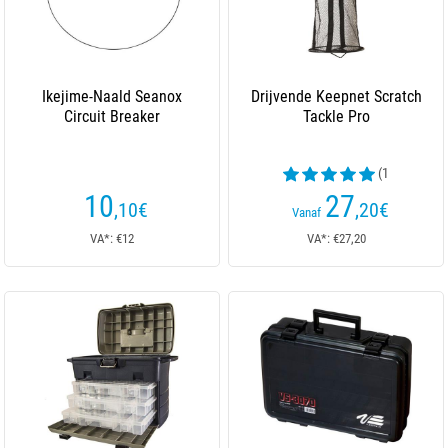
Ikejime-Naald Seanox
Drijvende Keepnet Scratch
Circuit Breaker
Tackle Pro
(1
beoordelingen)
10
27
,10
€
,20
€
Vanaf
VA*: €12
VA*: €27,20