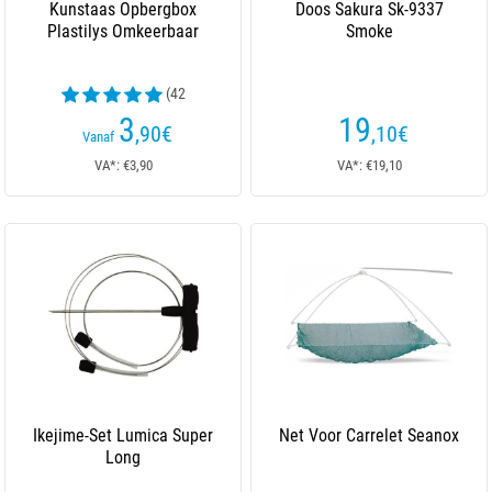
Kunstaas Opbergbox
Doos Sakura Sk-9337
Plastilys Omkeerbaar
Smoke
(42
beoordelingen)
3
19
,90
€
,10
€
Vanaf
VA*: €3,90
VA*: €19,10
Ikejime-Set Lumica Super
Net Voor Carrelet Seanox
Long