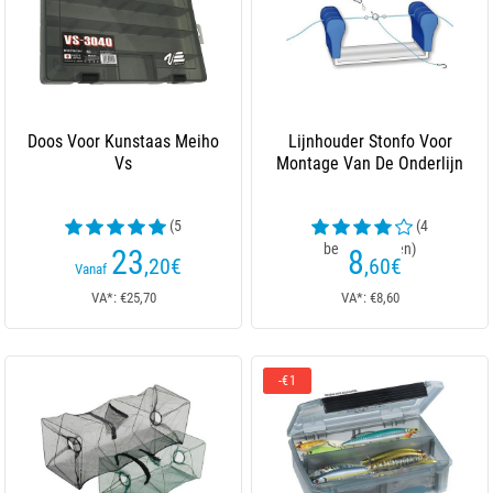
Doos Voor Kunstaas Meiho
Lijnhouder Stonfo Voor
Vs
Montage Van De Onderlijn
(5
(4
beoordelingen)
beoordelingen)
23
8
,20
€
,60
€
Vanaf
VA*: €25,70
VA*: €8,60
-€1