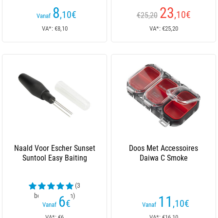
8
23
,10
€
,10
€
€25,20
Vanaf
VA*: €8,10
VA*: €25,20
Naald Voor Escher Sunset
Doos Met Accessoires
Suntool Easy Baiting
Daiwa C Smoke
(3
beoordelingen)
6
11
€
,10
€
Vanaf
Vanaf
VA*: €6
VA*: €16,10