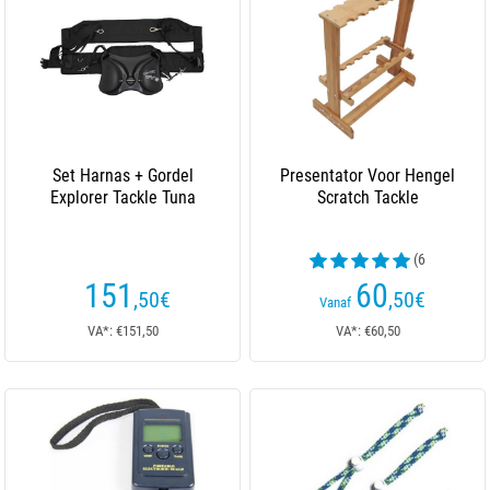
Set Harnas + Gordel
Presentator Voor Hengel
Explorer Tackle Tuna
Scratch Tackle
(6
beoordelingen)
151
60
,50
€
,50
€
Vanaf
VA*: €151,50
VA*: €60,50