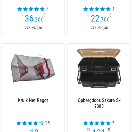
(3
(1
beoordelingen)
beoordelingen)
36
22
,20
€
,70
€
VA*: €40,30
VA*: €23,40
Kruik Net Ragot
Opbergdoos Sakura Sk
9380
(15
(5
beoordelingen)
beoordelingen)