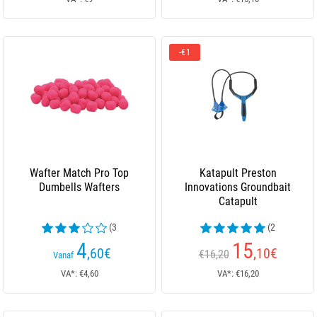
-€1
Wafter Match Pro Top
Katapult Preston
Dumbells Wafters
Innovations Groundbait
Catapult
(3
(2
beoordelingen)
beoordelingen)
4
15
,60
€
,10
€
€16,20
Vanaf
VA*: €4,60
VA*: €16,20