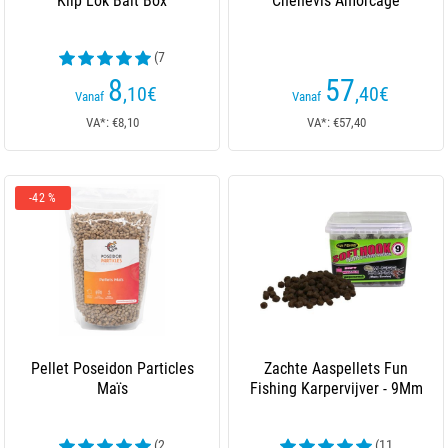
Klip Lok Bait Box
Chenevis Amorcage
(7
beoordelingen)
8
57
,10
€
,40
€
Vanaf
Vanaf
VA*: €8,10
VA*: €57,40
-42 %
Pellet Poseidon Particles
Zachte Aaspellets Fun
Maïs
Fishing Karpervijver - 9Mm
(2
(11