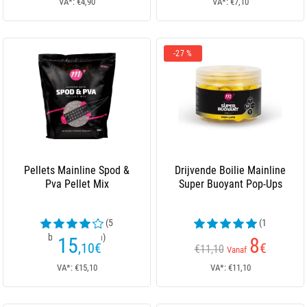
VA*: €4,90
VA*: €7,10
-27 %
Pellets Mainline Spod &
Drijvende Boilie Mainline
Pva Pellet Mix
Super Buoyant Pop-Ups
(5
(1
beoordelingen)
beoordelingen)
15
8
,10
€
€
€11,10
Vanaf
VA*: €15,10
VA*: €11,10