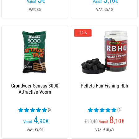
€
,10
€
Vanaf
Vanaf
VA*: €5
VA*: €5,10
-22 %
Grondvoer Sensas 3000
Pellets Fun Fishing Rbh
Attractive Voorn
(5
(6
beoordelingen)
beoordelingen)
4
8
,90
€
,10
€
€10,40
Vanaf
Vanaf
VA*: €4,90
VA*: €10,40