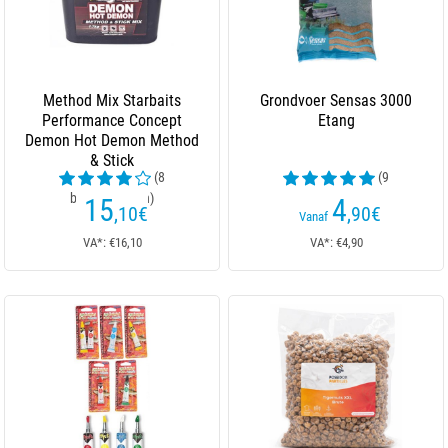
Method Mix Starbaits
Grondvoer Sensas 3000
Performance Concept
Etang
Demon Hot Demon Method
& Stick
(8
(9
beoordelingen)
beoordelingen)
15
4
,10
€
,90
€
Vanaf
VA*: €16,10
VA*: €4,90