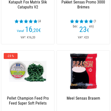
Katapult Fox Matrix Slik
Pakket Sensas Promo 3000
Catapults V2
Brèmes
(4
(1
beoordelingen)
beoordelingen)
16
23
,20
€
€
Vanaf
VA*: €16,20
VA*: €23
-23 %
Pellet Champion Feed Pro
Meel Sensas Brasem
Feed Super Soft Pellets