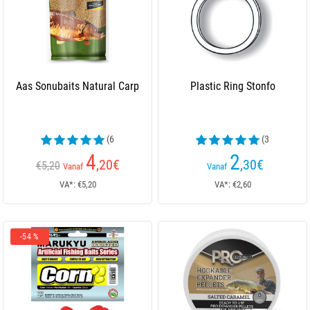
Aas Sonubaits Natural Carp
Plastic Ring Stonfo
(6
(3
beoordelingen)
beoordelingen)
4
2
,20
€
,30
€
€5,20
Vanaf
Vanaf
VA*: €5,20
VA*: €2,60
-54 %