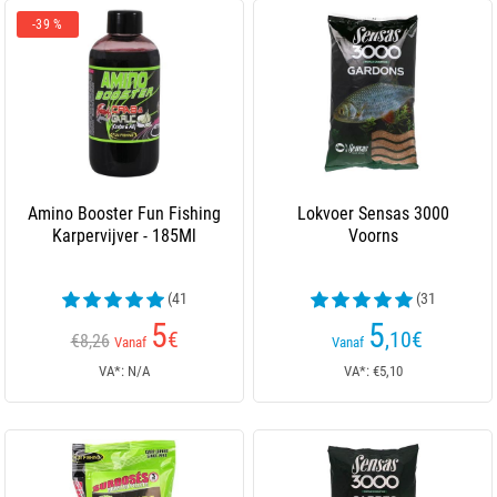
-39 %
Amino Booster Fun Fishing
Lokvoer Sensas 3000
Karpervijver - 185Ml
Voorns
(41
(31
beoordelingen)
beoordelingen)
5
5
€
,10
€
€8,26
Vanaf
Vanaf
VA*: N/A
VA*: €5,10