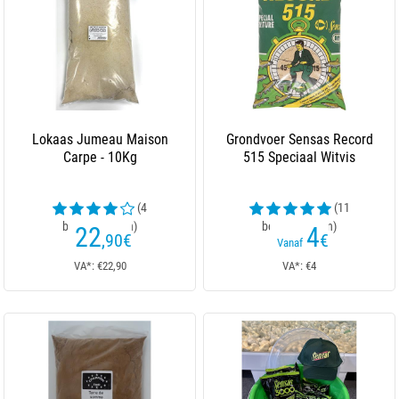
Lokaas Jumeau Maison
Grondvoer Sensas Record
Carpe - 10Kg
515 Speciaal Witvis
(4
(11
beoordelingen)
beoordelingen)
22
4
,90
€
€
Vanaf
VA*: €22,90
VA*: €4