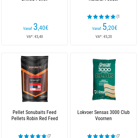
(1
beoordelingen)
3
5
,40
€
,20
€
Vanaf
Vanaf
VA*: €3,40
VA*: €5,20
Pellet Sonubaits Feed
Lokvoer Sensas 3000 Club
Pellets Robin Red Feed
Voornen
(7
(7