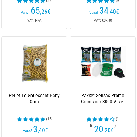
(32
(9
beoordelingen)
beoordelingen)
65
34
,26
€
,40
€
Vanaf
Vanaf
VA*: N/A
VA*: €37,80
Pellet Le Gouessant Baby
Pakket Sensas Promo
Corn
Grondvoer 3000 Vijver
(15
(1
beoordelingen)
beoordelingen)
3
20
,40
€
,20
€
Vanaf