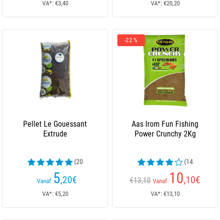
VA*: €3,40
VA*: €20,20
-22 %
Pellet Le Gouessant
Aas Irom Fun Fishing
Extrude
Power Crunchy 2Kg
(20
(14
beoordelingen)
beoordelingen)
5
10
,20
€
,10
€
€13,10
Vanaf
Vanaf
VA*: €5,20
VA*: €13,10