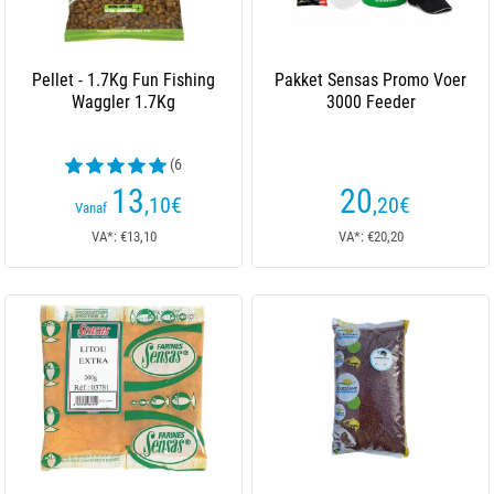
Pellet - 1.7Kg Fun Fishing
Pakket Sensas Promo Voer
Waggler 1.7Kg
3000 Feeder
(6
beoordelingen)
13
20
,10
€
,20
€
Vanaf
VA*: €13,10
VA*: €20,20