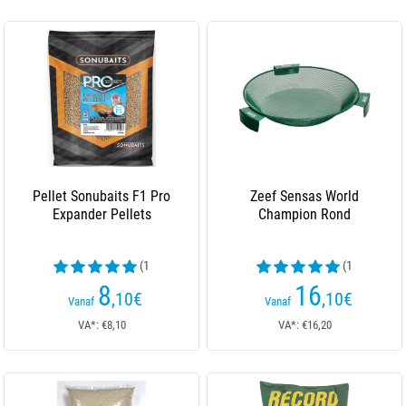
Pellet Sonubaits F1 Pro
Zeef Sensas World
Expander Pellets
Champion Rond
(1
(1
beoordelingen)
beoordelingen)
8
16
,10
€
,10
€
Vanaf
Vanaf
VA*: €8,10
VA*: €16,20