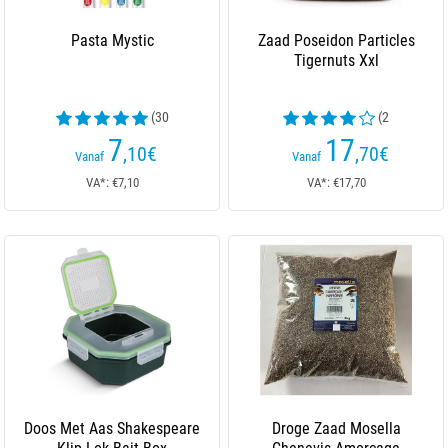
Pasta Mystic
Zaad Poseidon Particles
Tigernuts Xxl
(30
(2
beoordelingen)
beoordelingen)
7
17
,10
€
,70
€
Vanaf
Vanaf
VA*: €7,10
VA*: €17,70
Doos Met Aas Shakespeare
Droge Zaad Mosella