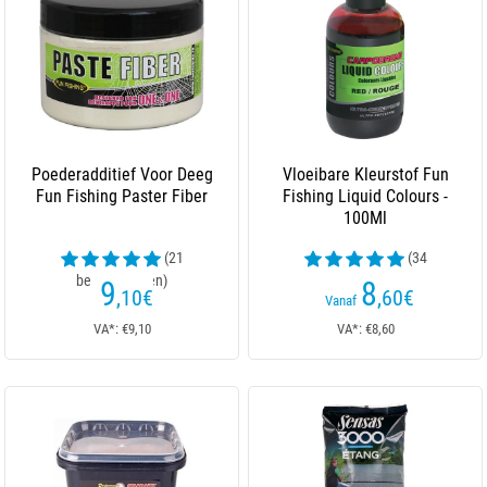
Poederadditief Voor Deeg
Vloeibare Kleurstof Fun
Fun Fishing Paster Fiber
Fishing Liquid Colours -
100Ml
(21
(34
beoordelingen)
beoordelingen)
9
8
,10
€
,60
€
Vanaf
VA*: €9,10
VA*: €8,60