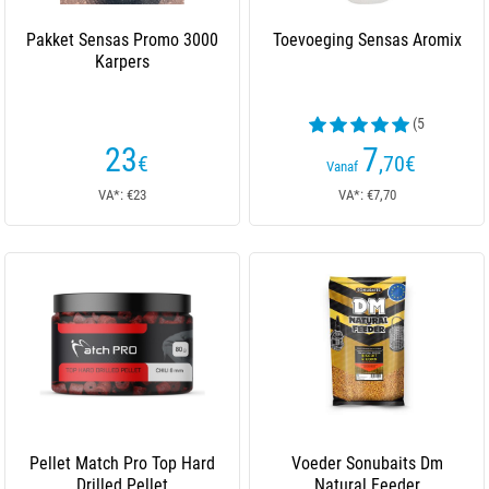
Pakket Sensas Promo 3000
Toevoeging Sensas Aromix
Karpers
(5
beoordelingen)
23
7
€
,70
€
Vanaf
VA*: €23
VA*: €7,70
Pellet Match Pro Top Hard
Voeder Sonubaits Dm
Drilled Pellet
Natural Feeder