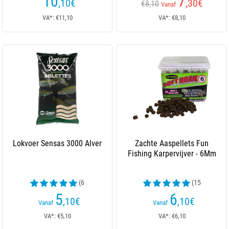
10
7
,10
€
,30
€
€8,10
Vanaf
VA*: €11,10
VA*: €8,10
Lokvoer Sensas 3000 Alver
Zachte Aaspellets Fun
Fishing Karpervijver - 6Mm
(6
(15
beoordelingen)
beoordelingen)
5
6
,10
€
,10
€
Vanaf
Vanaf
VA*: €5,10
VA*: €6,10