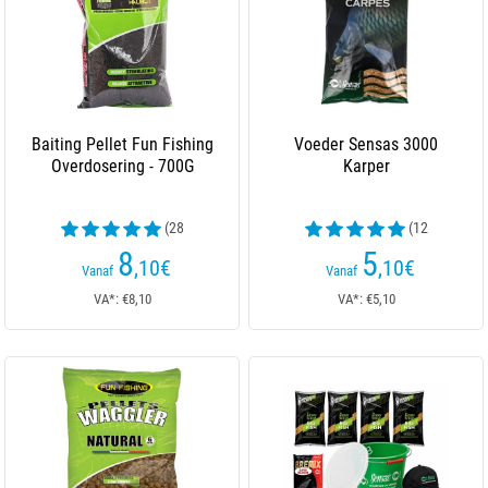
Baiting Pellet Fun Fishing
Voeder Sensas 3000
Overdosering - 700G
Karper
(28
(12
beoordelingen)
beoordelingen)
8
5
,10
€
,10
€
Vanaf
Vanaf
VA*: €8,10
VA*: €5,10