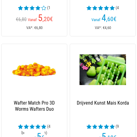
(1
(4
beoordelingen)
beoordelingen)
5
4
,20
€
,60
€
€6,80
Vanaf
Vanaf
VA*: €6,80
VA*: €4,60
Wafter Match Pro 3D
Drijvend Kunst Mais Korda
Worms Wafters Duo
(4
(9
beoordelingen)
beoordelingen)
5
5