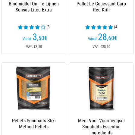
Bindmiddel Om Te Lijmen
Pellet Le Gouessant Carp
Sensas Litou Extra
Red Krill
(3
(4
beoordelingen)
beoordelingen)
3
28
,50
€
,60
€
Vanaf
Vanaf
VA*: €3,50
VA*: €28,60
Pellets Sonubaits Stiki
Meel Voor Voermengsel
Method Pellets
Sonubaits Essential
Ingredients