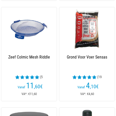
Zeef Colmic Mesh Riddle
Grond Voor Voer Sensas
(5
(19
beoordelingen)
beoordelingen)
11
4
,60
€
,10
€
Vanaf
Vanaf
VA*: €11,60
VA*: €4,60