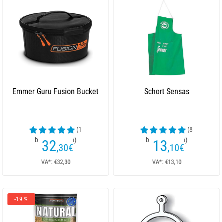
Emmer Guru Fusion Bucket
Schort Sensas
(1
(8
beoordelingen)
beoordelingen)
32
13
,30
€
,10
€
VA*: €32,30
VA*: €13,10
-19 %