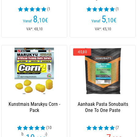
(1
(1
beoordelingen)
beoordelingen)
8
5
,10
€
,10
€
Vanaf
Vanaf
VA*: €8,10
VA*: €5,10
-€0,80
Kunstmais Marukyu Corn -
Aanhaak Pasta Sonubaits
Pack
One To One Paste
(10
(7
beoordelingen)
beoordelingen)