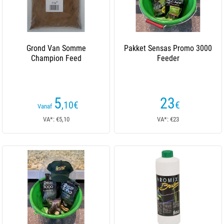
Grond Van Somme
Pakket Sensas Promo 3000
Champion Feed
Feeder
5
23
,10
€
€
Vanaf
VA*: €5,10
VA*: €23