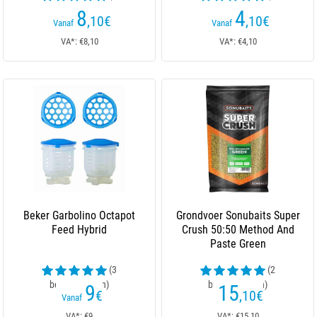
beoordelingen)
beoordelingen)
8
4
,10
€
,10
€
Vanaf
Vanaf
VA*: €8,10
VA*: €4,10
Beker Garbolino Octapot
Grondvoer Sonubaits Super
Feed Hybrid
Crush 50:50 Method And
Paste Green
(3
(2
beoordelingen)
beoordelingen)
9
15
€
,10
€
Vanaf
VA*: €9
VA*: €15,10