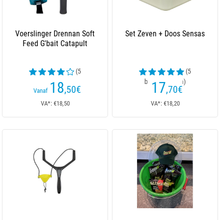
Voerslinger Drennan Soft
Set Zeven + Doos Sensas
Feed G'bait Catapult
(5
(5
beoordelingen)
beoordelingen)
18
17
,50
€
,70
€
Vanaf
VA*: €18,50
VA*: €18,20