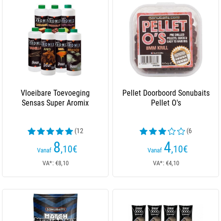
Vloeibare Toevoeging
Pellet Doorboord Sonubaits
Sensas Super Aromix
Pellet O's
(12
(6
beoordelingen)
beoordelingen)
8
4
,10
€
,10
€
Vanaf
Vanaf
VA*: €8,10
VA*: €4,10