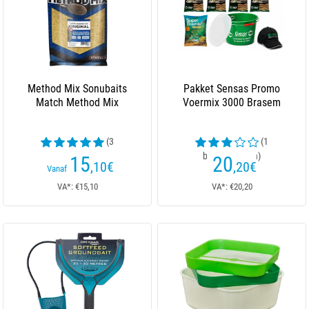
Method Mix Sonubaits
Pakket Sensas Promo
Match Method Mix
Voermix 3000 Brasem
(3
(1
beoordelingen)
beoordelingen)
15
20
,10
€
,20
€
Vanaf
VA*: €15,10
VA*: €20,20