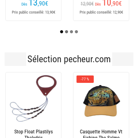
15
5
,99
€
,90
€
6,50€
Dès
Dès
Prix public conseillé: 15,99€
Prix public conseillé: 6,50€
Sélection pecheur.com
-49 %
-43 %
Tee Shirt Pêche
Bonnet Peche
Homme Pecheur.Com
Pecheur.Com