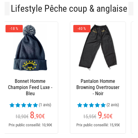
Lifestyle Pêche coup & anglaise
-15 %
Waders Dam
Bottes Homme Dam
Hydroforce Nylon
Flex Caoutchouc Et
Taslan
Neoprene
(7 avis)
(6 avis)
71
71
,99
€
,90
€
84,99€
Dès
Dès
Prix public conseillé: 71,99€
Prix public conseillé: 84,99€