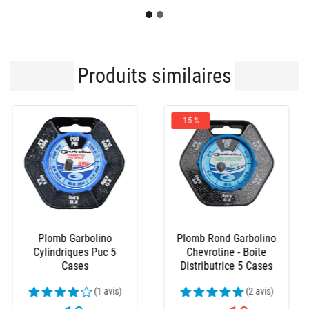
Produits similaires
-0,60€
Boite Distributrice
Plomb Garbolino
Plombs Sensas Styl
Olivette Online
Standard
(6 avis)
(2 avis)