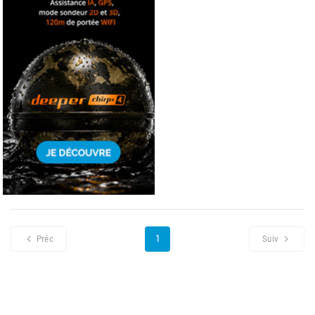
1
Préc
Suiv