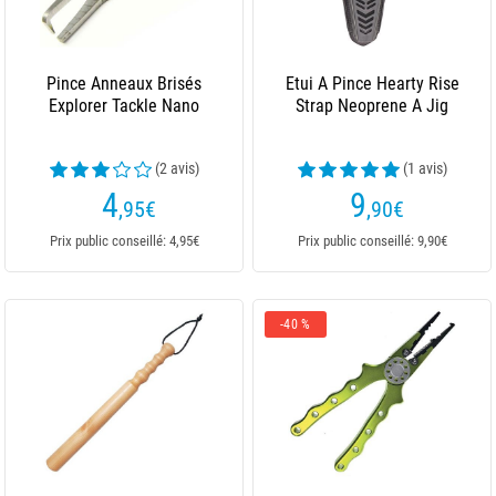
Pince Anneaux Brisés
Etui A Pince Hearty Rise
Explorer Tackle Nano
Strap Neoprene A Jig
(2 avis)
(1 avis)
4
9
,95
€
,90
€
Prix public conseillé: 4,95€
Prix public conseillé: 9,90€
-40 %