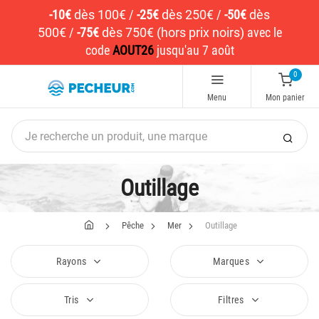
-10€
dès 100€
/
-25€
dès 250€
/
-50€
dès
500€
/
-75€
dès 750€ (hors prix noirs)
avec le
code
AOUT26
jusqu'au 7 août
0
Menu
Mon panier
Outillage
Pêche
Mer
Outillage
Rayons
Marques
Tris
Filtres