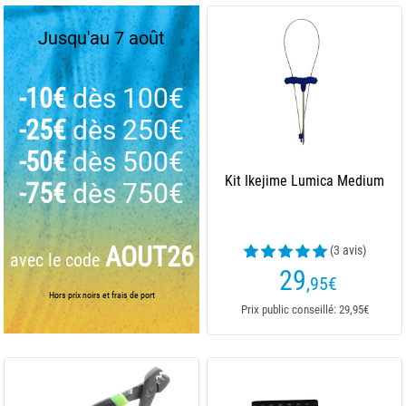
Jusqu'au 7 août
-10€
dès 100€
-25€
dès 250€
-50€
dès 500€
Kit Ikejime Lumica Medium
-75€
dès 750€
AOUT26
(3 avis)
avec le code
29
,95
€
Hors prix noirs et frais de port
Prix public conseillé: 29,95€