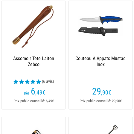
Assomoir Tete Laiton
Couteau À Appats Mustad
Zebco
Inox
(6 avis)
6
29
,49
€
,90
€
Dès
Prix public conseillé: 6,49€
Prix public conseillé: 29,90€