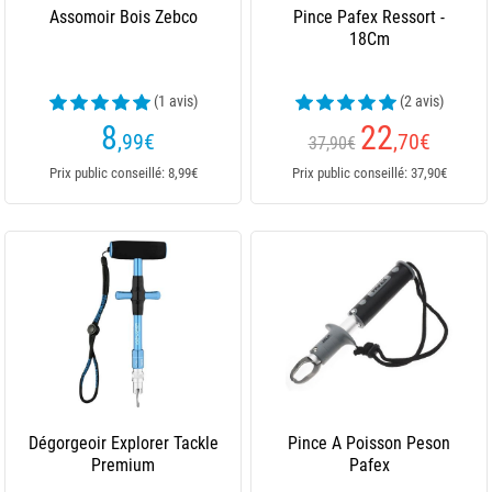
Assomoir Bois Zebco
Pince Pafex Ressort -
18Cm
(1 avis)
(2 avis)
8
22
,99
€
,70
€
37,90€
Prix public conseillé: 8,99€
Prix public conseillé: 37,90€
Dégorgeoir Explorer Tackle
Pince A Poisson Peson
Premium
Pafex