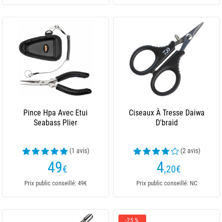
Pince Hpa Avec Etui
Ciseaux À Tresse Daiwa
Seabass Plier
D'braid
(1 avis)
(2 avis)
49
4
€
,20
€
Prix public conseillé: 49€
Prix public conseillé: NC
-25 %