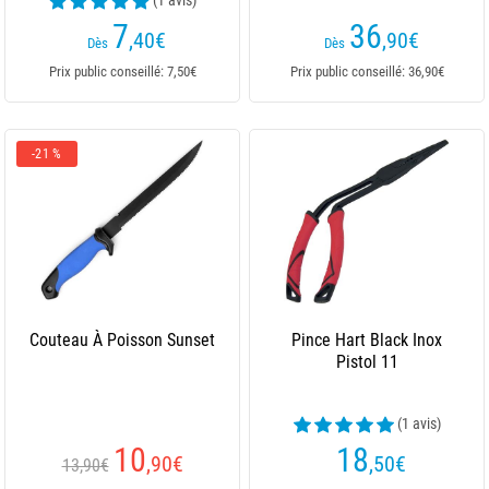
(1 avis)
7
36
,40
€
,90
€
Dès
Dès
Prix public conseillé: 7,50€
Prix public conseillé: 36,90€
-21 %
Couteau À Poisson Sunset
Pince Hart Black Inox
Pistol 11
(1 avis)
10
18
,90
€
,50
€
13,90€