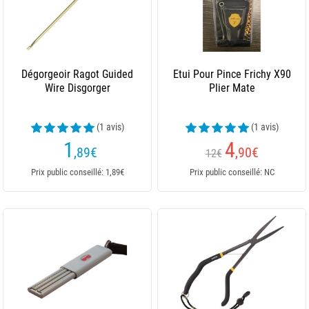
Dégorgeoir Ragot Guided
Etui Pour Pince Frichy X90
Wire Disgorger
Plier Mate
(1 avis)
(1 avis)
1
4
,89
€
,90
€
12€
Prix public conseillé: 1,89€
Prix public conseillé: NC