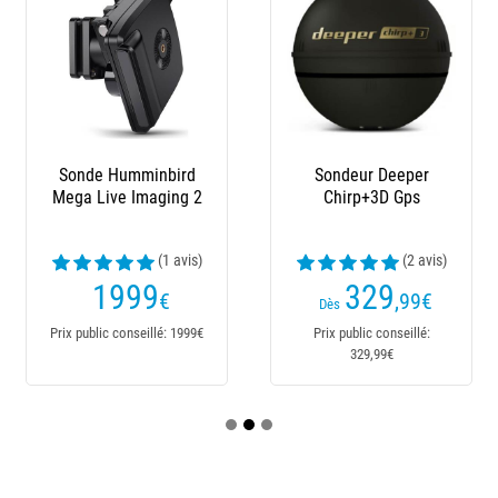
Sonde Humminbird
Sondeur Deeper
Mega Live Imaging 2
Chirp+3D Gps
(1 avis)
(2 avis)
1999
329
€
,99
€
Dès
Prix public conseillé: 1999€
Prix public conseillé:
329,99€