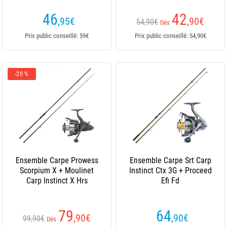
46
42
,95
€
,90
€
54,90€
Dès
Prix public conseillé: 59€
Prix public conseillé: 54,90€
-20 %
Ensemble Carpe Prowess
Ensemble Carpe Srt Carp
Scorpium X + Moulinet
Instinct Ctx 3G + Proceed
Carp Instinct X Hrs
Efi Fd
79
64
,90
€
,90
€
99,90€
Dès