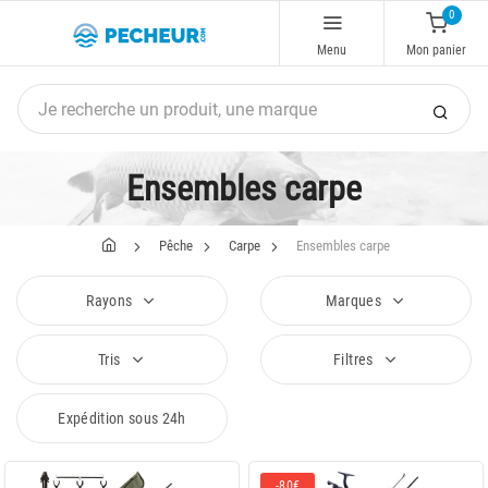
0
Menu
Mon panier
Ensembles carpe
Pêche
Carpe
Ensembles carpe
Rayons
Marques
Tris
Filtres
Expédition sous 24h
-80€