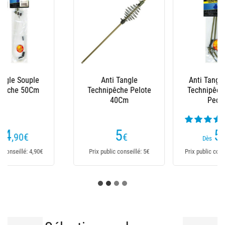
Anti Tangle Coude
Anti Tangle Fox Edges
Technipêche Pret A
Naturals Anti Tangle
Pecher
Sleeves
(2 avis)
(1 avis)
5
4
,90
€
,99
€
Dès
Dès
Prix public conseillé: 5,90€
Prix public conseillé: 4,99€