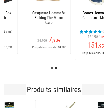
Bottes Homme Le
Salopette Xm Ocean
Chameau - Marine
(23 avis)
169,95€
Dès
235
€
151
,95
€
Prix public conseillé: 235€
Prix public conseillé: 170€
Produits similaires