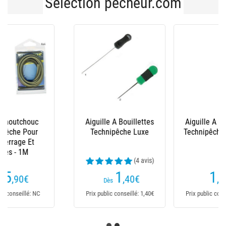
Sélection pecheur.com
Aiguille A Bouillettes
Aiguille A Bouillettes
Technipêche Inox Noir
Technipêche Super
Needle A String
1
5
,70
€
€
Prix public conseillé: 1,70€
Prix public conseillé: 5€