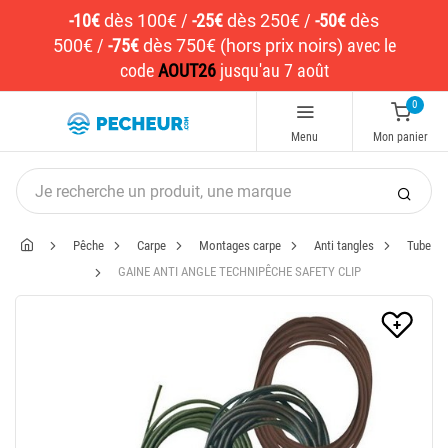
-10€
dès 100€
/
-25€
dès 250€
/
-50€
dès
500€
/
-75€
dès 750€ (hors prix noirs)
avec le
code
AOUT26
jusqu'au 7 août
0
Menu
Mon panier
Pêche
Carpe
Montages carpe
Anti tangles
Tube
GAINE ANTI ANGLE TECHNIPÊCHE SAFETY CLIP