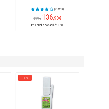
(2 avis)
136
,90
€
199€
Prix public conseillé: 199€
-1€