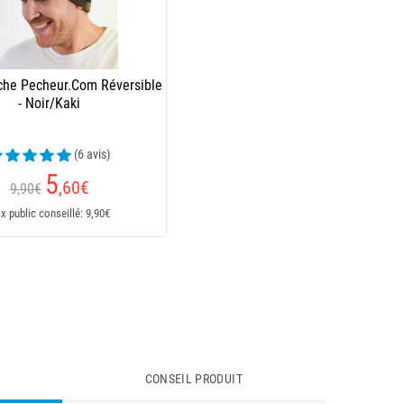
che Pecheur.Com Réversible
- Noir/Kaki
(6 avis)
5
,60
€
9,90€
ix public conseillé: 9,90€
CONSEIL PRODUIT