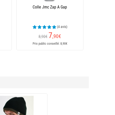
oams
Colle Jmc Epoxy 90 Secondes
13
,90
€
14,90€
Prix public conseillé: 14,90€