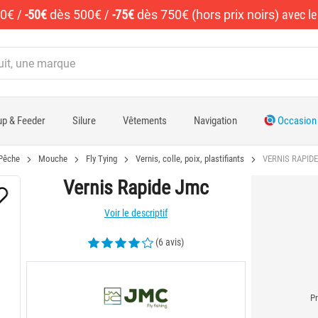
50€
/
-50€
dès 500€
/
-75€
dès 750€ (hors prix noirs)
avec l
p & Feeder
Silure
Vêtements
Navigation
Occasion
Pêche
Mouche
Fly Tying
Vernis, colle, poix, plastifiants
VERNIS RAPID
Vernis Rapide Jmc
Voir le descriptif
(6 avis)
Pr