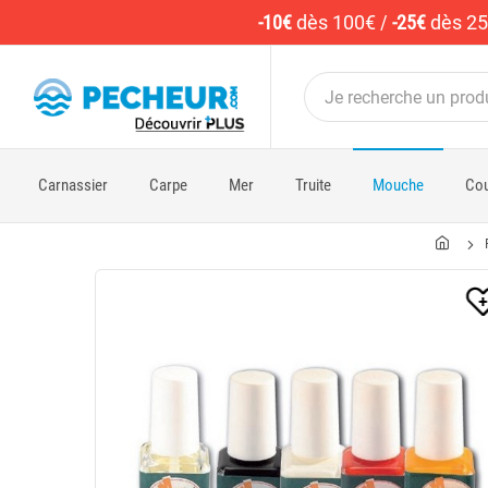
-10€
dès 100€
/
-25€
dès 2
Carnassier
Carpe
Mer
Truite
Mouche
Cou