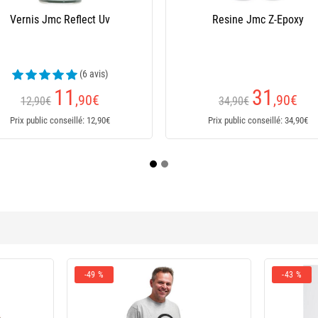
Torche Jmc Uv Power
Colle Jmc Zap O Spéciale F
(2 avis)
15
15
,90
€
,90
€
16,90€
19,90€
Prix public conseillé: 16,90€
Prix public conseillé: 19,90€
-49 %
-43 %