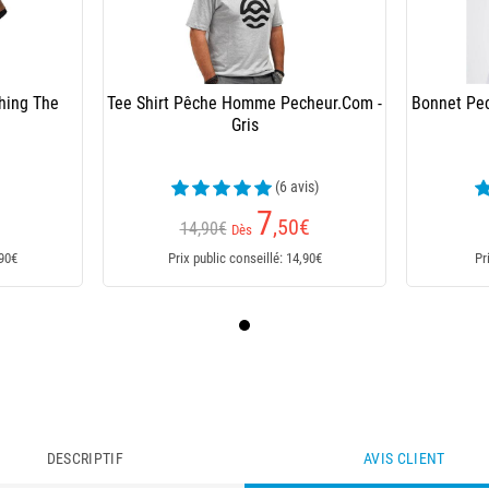
hing The
Tee Shirt Pêche Homme Pecheur.Com -
Bonnet Pe
Gris
(6 avis)
7
,50
€
14,90€
Dès
,90€
Prix public conseillé: 14,90€
Pr
DESCRIPTIF
AVIS CLIENT