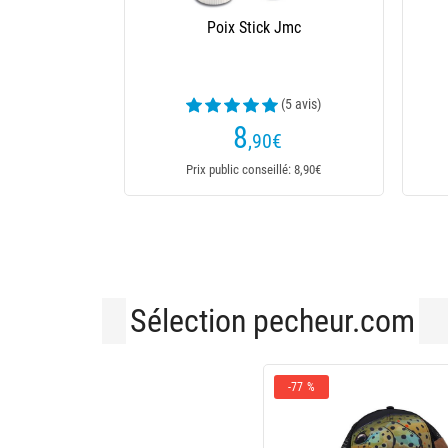
Colle Jmc Zap Ca
(2 avis)
8
,90
€
Prix public conseillé: 8,90€
Sélection pecheur.com
-77 %