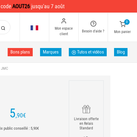
e code
AOUT26
jusqu'au 7 août
0
Mon espace
Besoin d'aide ?
Mon panier
client
Bons plans
Marques
Tutos et vidéos
Blog
E JMC
5
,90
€
Livraison offerte
en Relais
ix public conseillé : 5,90€
Standard