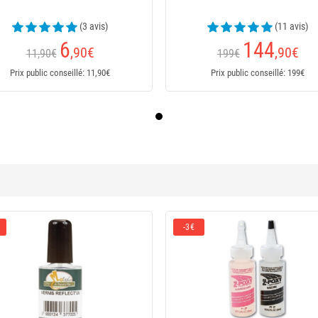
(3 avis)
(11 avis)
6
144
,90
€
,90
€
11,90€
199€
Prix public conseillé: 11,90€
Prix public conseillé: 199€
-20 %