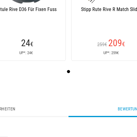
tule Rive D36 Für Fixen Fuss
Stipp Rute Rive R Match Sli
24
209
€
€
259€
UP*: 24€
UP*: 259€
RHEITEN
BEWERTUN