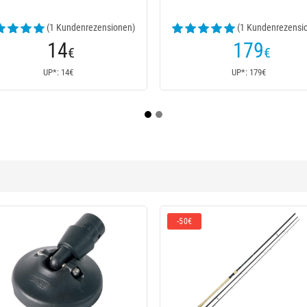
(19 Ku
10
8
€
€
UP*: 10€
UP*: 8€
-50€