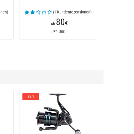
ndenrezensionen)
53
€
UP*: 53€
-25 %