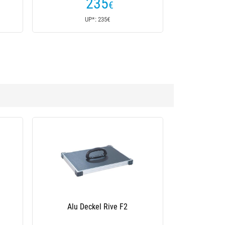
235
€
UP*: 235€
lûsse Rive F1
Abnehmbarer Fuß Rive Alu