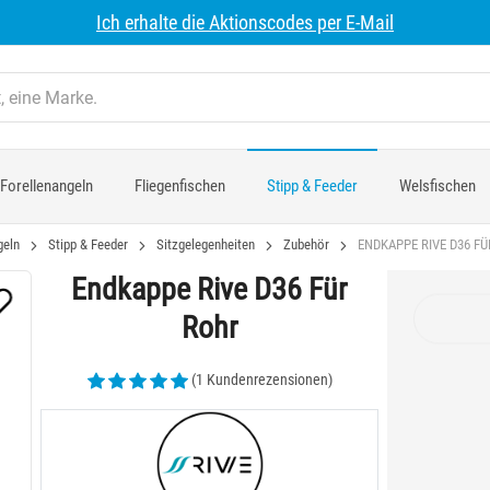
Ich erhalte die Aktionscodes per E-Mail
Forellenangeln
Fliegenfischen
Stipp & Feeder
Welsfischen
geln
Stipp & Feeder
Sitzgelegenheiten
Zubehör
ENDKAPPE RIVE D36 F
Endkappe Rive D36 Für
Rohr
(1 Kundenrezensionen)