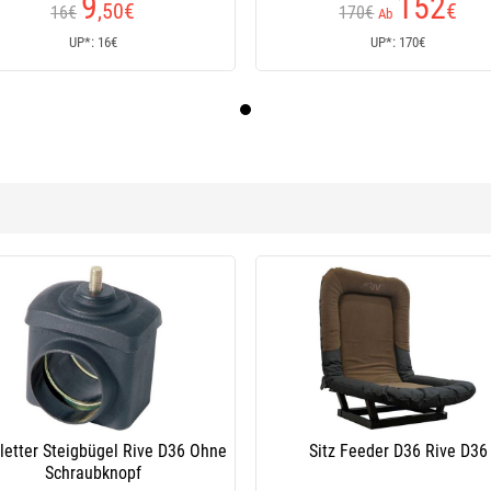
9
152
,50
€
€
16€
170€
Ab
UP*: 16€
UP*: 170€
Festellschraubknopf Rive Clipone
Wunkel Und Versch