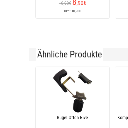
8
,90
€
10,90€
UP*: 10,90€
Ähnliche Produkte
ckel Rive F2
Klappgriff Rive