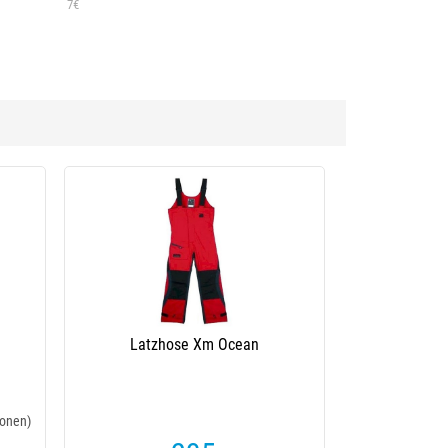
7€
Latzhose Xm Ocean
onen)