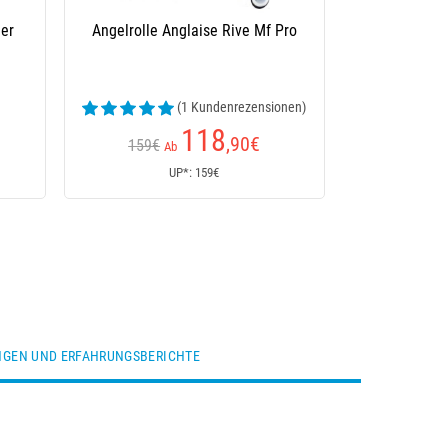
der
Angelrolle Anglaise Rive Mf Pro
(1 Kundenrezensionen)
118
,90
€
159€
Ab
UP*: 159€
GEN UND ERFAHRUNGSBERICHTE