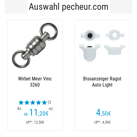
Auswahl pecheur.com
Bissanzeiger Ragot
Halterung Starlite
Nylo
Auto Light
Ragot - 2Er Pack
Bi
Spo
(2
Kundenrezensionen)
Kun
4
2
,50
€
,40
€
Ab
UP*: 4,50€
UP*: 2,40€