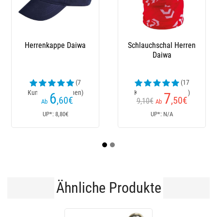
Schlauchschal Herren
Wathose Pvc Enfant
W
Daiwa
Daiwa
(17
(27
Kundenrezensionen)
Kundenrezensionen)
Kun
7
55
,50
€
€
9,10€
Ab
Ab
UP*: N/A
UP*: 64€
Ähnliche Produkte