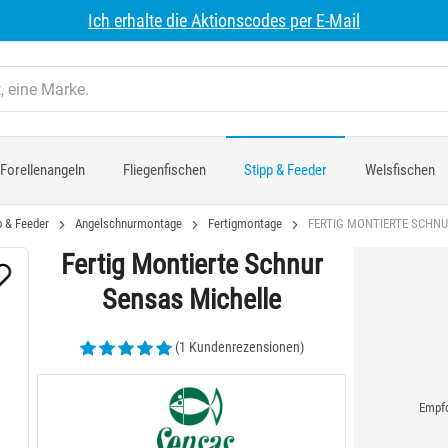
Ich erhalte die Aktionscodes per E-Mail
Forellenangeln
Fliegenfischen
Stipp & Feeder
Welsfischen
p & Feeder
Angelschnurmontage
Fertigmontage
FERTIG MONTIERTE SCHNU
Fertig Montierte Schnur
Sensas Michelle
(1 Kundenrezensionen)
Empfo