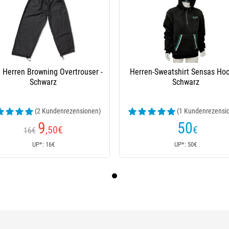
 Herren Browning Overtrouser -
Herren-Sweatshirt Sensas Hoo
Schwarz
Schwarz
(2 Kundenrezensionen)
(1 Kundenrezensi
9
50
,50
€
€
16€
UP*: 16€
UP*: 50€