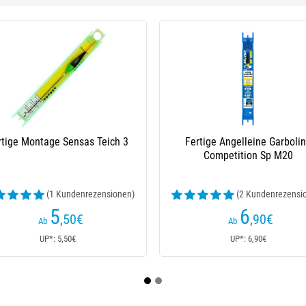
4 %
Montierte Schnur Garbolino
Montierte Angelschnur Garb
Competition Sp M27
Competition Ultra Speed M
(1 Kundenrezens
5
5
,90
€
,90
€
6,90€
Ab
Ab
UP*: 6,90€
UP*: 5,90€