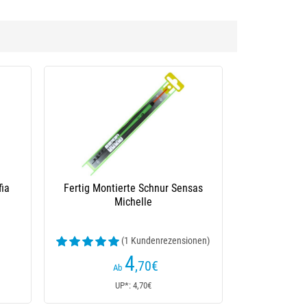
fia
Fertig Montierte Schnur Sensas
Michelle
(1 Kundenrezensionen)
4
,70
€
Ab
UP*: 4,70€