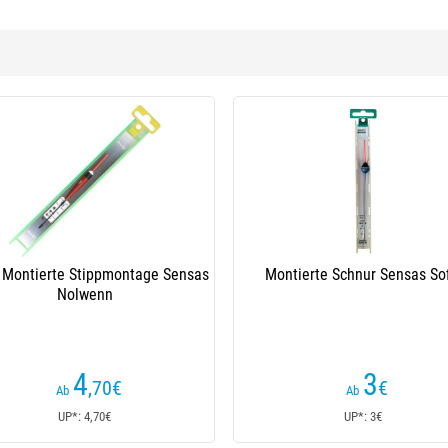
g Montierte Stippmontage Sensas
Montierte Schnur Sensas So
Nolwenn
4
3
,70
€
€
Ab
Ab
UP*: 4,70€
UP*: 3€