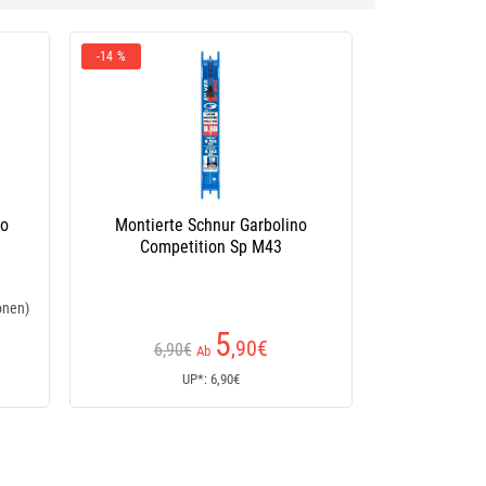
olino
Montierte Angelleine Garbolino
atch
Competition Fine Speed Match
ionen)
5
,90
€
Ab
UP*: 5,90€