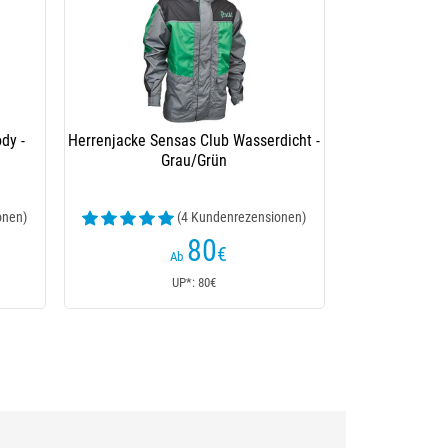
dy -
Herrenjacke Sensas Club Wasserdicht -
Grau/Grün
onen)
(4 Kundenrezensionen)
80
€
Ab
UP*: 80€