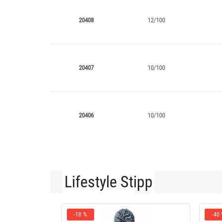
20408
12/100
20407
10/100
20406
10/100
Lifestyle Stipp
-18 %
-40