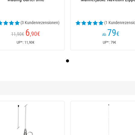
(3 Kundenrezensionen)
(1 Kundenrezensi
6
79
,90
€
€
11,90€
Ab
UP*: 11,90€
UP*: 79€