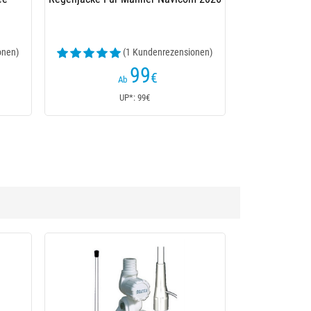
onen)
(1 Kundenrezensionen)
99
€
Ab
UP*: 99€