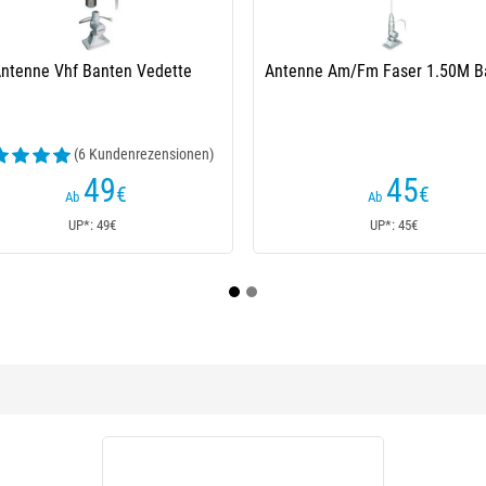
23
Vhf Antenne Banten Eco 3Db 1.5M
Inox Stütz
Noire Sans Rotule
An
45
€
UP*: 45€