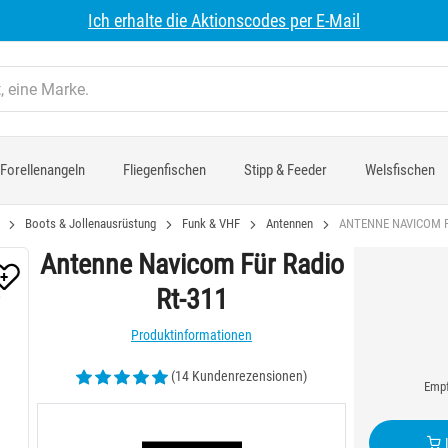
Ich erhalte die Aktionscodes per E-Mail
Forellenangeln
Fliegenfischen
Stipp & Feeder
Welsfischen
Boots & Jollenausrüstung
Funk & VHF
Antennen
ANTENNE NAVICOM F
Antenne Navicom Für Radio
Rt-311
Produktinformationen
(14 Kundenrezensionen)
Empf
I