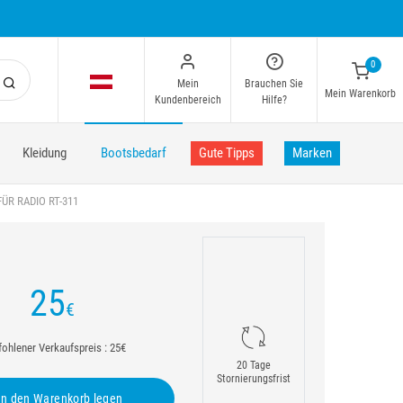
0
Mein
Brauchen Sie
Mein Warenkorb
Kundenbereich
Hilfe?
Kleidung
Bootsbedarf
Gute Tipps
Marken
ÜR RADIO RT-311
25
€
ohlener Verkaufspreis : 25€
20 Tage
Stornierungsfrist
n den Warenkorb legen