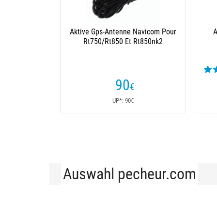
 Vhf Banten Vedette Eco 3Db
Antenne Shakespeare Md
45
169
€
€
Ab
UP*: 45€
UP*: 169€
Auswahl pecheur.com