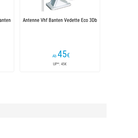
e Banten Vedette Pour
Inox-Stütze Banten Voilier Pour
tenne Tv320
Antenne Tv320
29
59
€
€
UP*: 29€
UP*: 59€