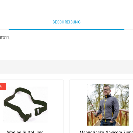
BESCHREIBUNG
T-311.
 %
Wading-Gürtel Jmc
Männerjacke Navicom Zipp