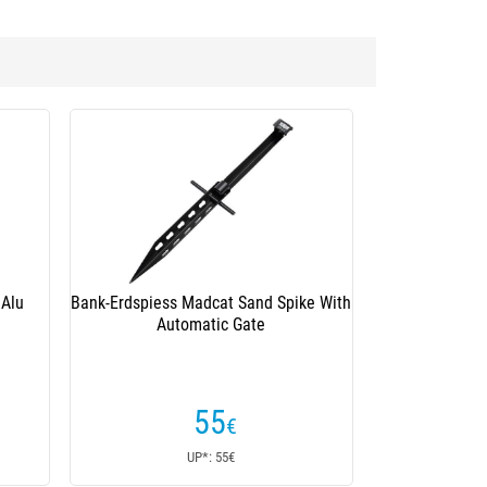
lter 2 Brandungsruten Ragot Luxe
(3 Kundenrezensionen)
79
,80
€
UP*: 79,80€