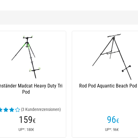
Solid Rod Holder
Stockhalter Madcat 360 Degree
Ha
Stainless Rod Spike
55
90
€
€
45€
UP*: 55€