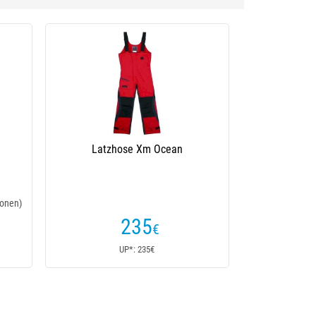
Latzhose Xm Ocean
onen)
235
€
UP*: 235€