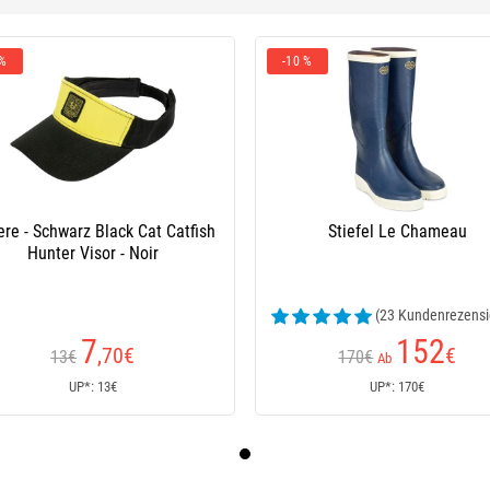
 %
-10 %
ere - Schwarz Black Cat Catfish
Stiefel Le Chameau
Hunter Visor - Noir
(23 Kundenrezensi
7
152
,70
€
€
13€
170€
Ab
UP*: 13€
UP*: 170€