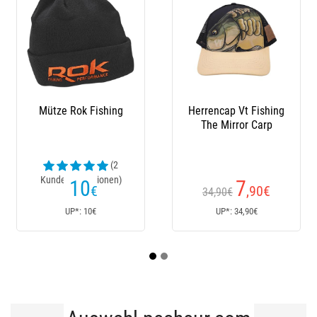
Mütze Rok Fishing
Herrencap Vt Fishing
Stie
The Mirror Carp
(2
Kundenrezensionen)
Kund
10
7
€
,90
€
34,90€
17
UP*: 10€
UP*: 34,90€