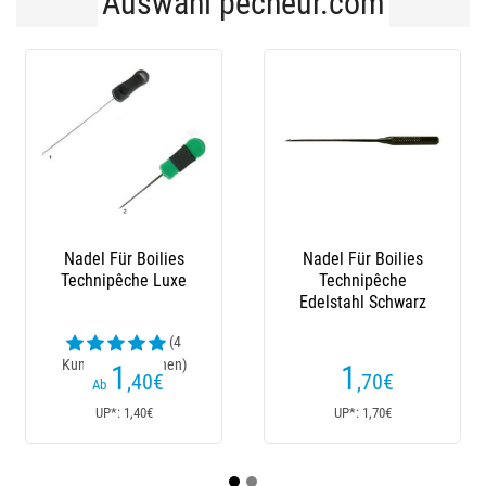
Auswahl pecheur.com
Nadel Für Boilies
Nadel Für Boilies
Nad
Technipêche Luxe
Technipêche
Tech
Edelstahl Schwarz
Nee
(4
Kundenrezensionen)
1
1
,40
€
,70
€
Ab
UP*: 1,40€
UP*: 1,70€