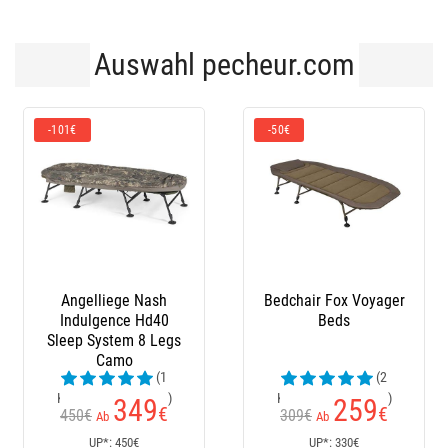
Auswahl pecheur.com
-50€
Bedchair Fox Voyager
Schlafliege Fox Eos
T
Beds
Sleep System
W
(2
Kundenrezensionen)
259
249
€
€
309€
Ab
UP*: 330€
UP*: 276€