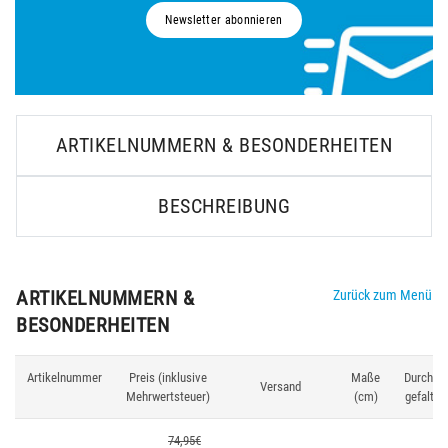
Newsletter abonnieren
ARTIKELNUMMERN & BESONDERHEITEN
BESCHREIBUNG
ARTIKELNUMMERN &
Zurück zum Menü
BESONDERHEITEN
Artikelnummer
Preis (inklusive
Maße
Durchme
Versand
Mehrwertsteuer)
(cm)
gefaltet
74,95€