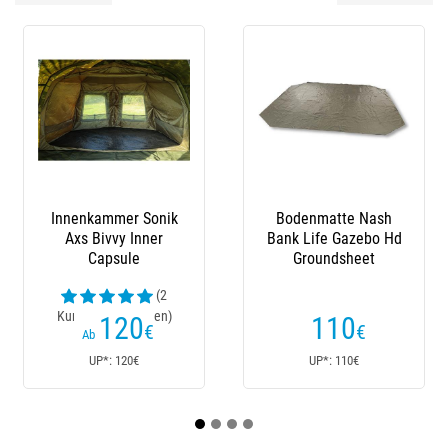
Bodenmatte Nash
Mast-Set Nash
Bank Life Gazebo Hd
Gazebo Front Door
Groundsheet
(1
Kundenrezensionen)
110
55
€
€
UP*: 110€
UP*: 55€