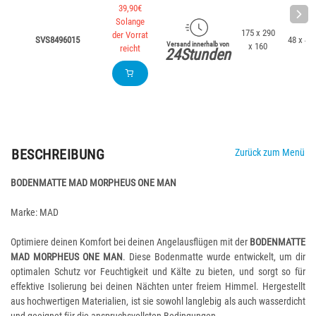
39,90€
Solange
175 x 290
der Vorrat
SVS8496015
48 x 43 
Versand innerhalb von
x 160
reicht
24Stunden
BESCHREIBUNG
Zurück zum Menü
BODENMATTE MAD MORPHEUS ONE MAN
Marke: MAD
Optimiere deinen Komfort bei deinen Angelausflügen mit der
BODENMATTE
MAD MORPHEUS ONE MAN
. Diese Bodenmatte wurde entwickelt, um dir
optimalen Schutz vor Feuchtigkeit und Kälte zu bieten, und sorgt so für
effektive Isolierung bei deinen Nächten unter freiem Himmel. Hergestellt
aus hochwertigen Materialien, ist sie sowohl langlebig als auch wasserdicht