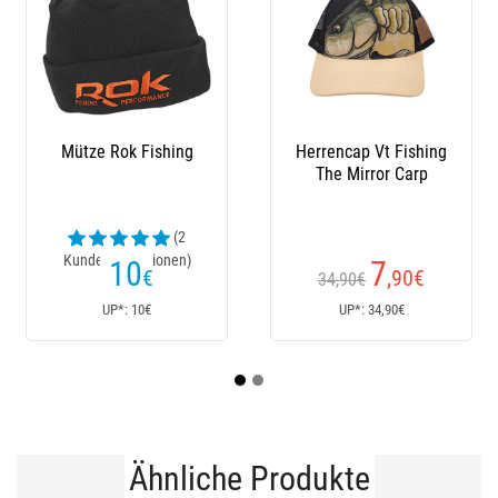
Herrencap Vt Fishing
Stiefel Le Chameau
L
The Mirror Carp
(24
Kundenrezensionen)
7
152
,90
€
€
34,90€
170€
Ab
UP*: 34,90€
UP*: 170€
Ähnliche Produkte