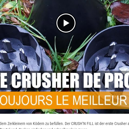
dem Zerkleinern von Ködern zu befüllen. Der CRUSH’N FILL ist der erste Crusher 