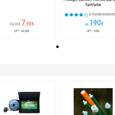
Tarnfarbe
(2 Kundenrezensi
7
190
,90
€
€
34,90€
Ab
UP*: 34,90€
UP*: 190€