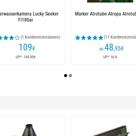
Ls-2W
Dose Korda Tackle Box
Dose Kor
(15 Kundenrezensionen)
58
€
UP*: 58€