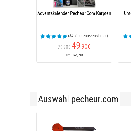
Echolot Lucky Orbit 
94
,90
€
UP*: 129,90€
Auswahl pecheur.com