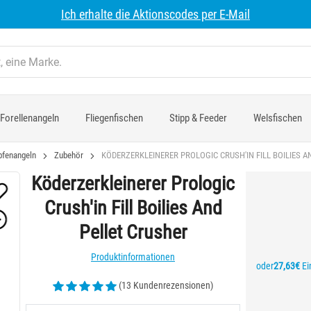
Ich erhalte die Aktionscodes per E-Mail
Forellenangeln
Fliegenfischen
Stipp & Feeder
Welsfischen
pfenangeln
Zubehör
KÖDERZERKLEINERER PROLOGIC CRUSH'IN FILL BOILIES A
Köderzerkleinerer Prologic
Crush'in Fill Boilies And
Pellet Crusher
Produktinformationen
oder
27,63€
Ei
(13 Kundenrezensionen)