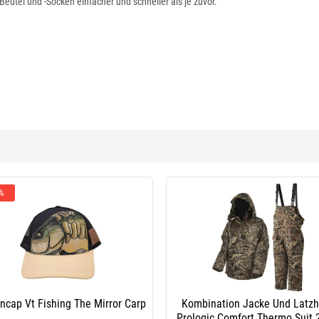
utel und -Socken einfacher und schneller als je zuvor.
 %
ncap Vt Fishing The Mirror Carp
Kombination Jacke Und Latz
Prologic Comfort Thermo Suit 