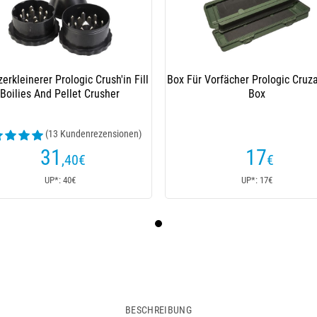
erkleinerer Prologic Crush'in Fill
Box Für Vorfächer Prologic Cruz
Boilies And Pellet Crusher
Box
(13 Kundenrezensionen)
31
17
,40
€
€
UP*: 40€
UP*: 17€
BESCHREIBUNG