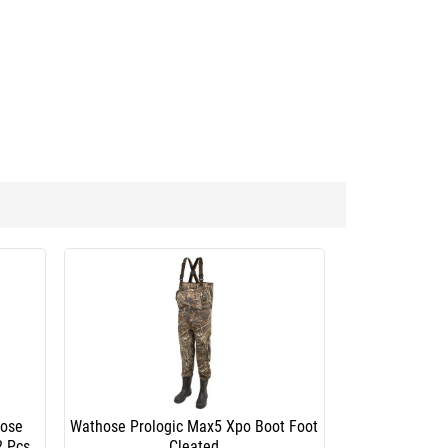
hose
Wathose Prologic Max5 Xpo Boot Foot
2 Pcs
Cleated