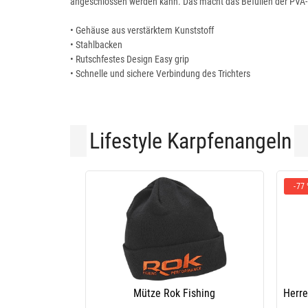
angeschlossen werden kann. Das macht das Befüllen der PVA-Be
• Gehäuse aus verstärktem Kunststoff
• Stahlbacken
• Rutschfestes Design Easy grip
• Schnelle und sichere Verbindung des Trichters
Lifestyle Karpfenangeln
-77
Mütze Rok Fishing
Herre