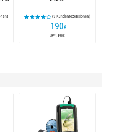
onen)
(3 Kundenrezensionen)
190
€
UP*: 190€