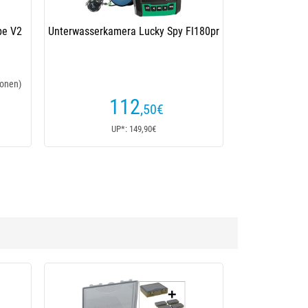
da Tackle Box Bundle Deal
(8 Kundenrezensionen)
85
€
UP*: 85€