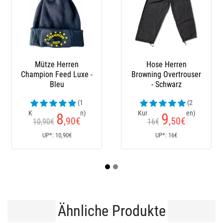
e Herren
Herren-Sweatshirt
Herrenjacke
 Overtrouser
Sensas Hoody -
Club Wasser
Schwarz
Schwarz
Grau/G
(2
(1
rezensionen)
Kundenrezensionen)
Kundenrezen
9
50
8
,50
€
€
Ab
P*: 16€
UP*: 50€
UP*: 80
Ähnliche Produkte