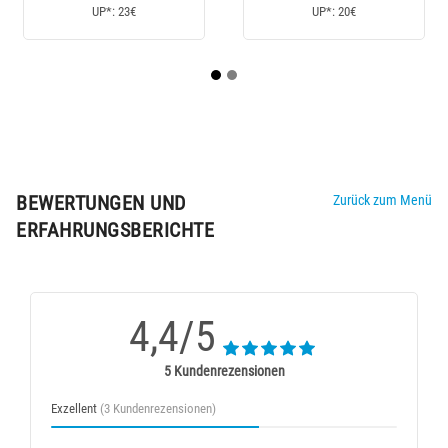
P*: 20€
UP*: 230€
UP*: 10
BEWERTUNGEN UND
Zurück zum Menü
ERFAHRUNGSBERICHTE
4,4/5
5 Kundenrezensionen
Exzellent
(3 Kundenrezensionen)