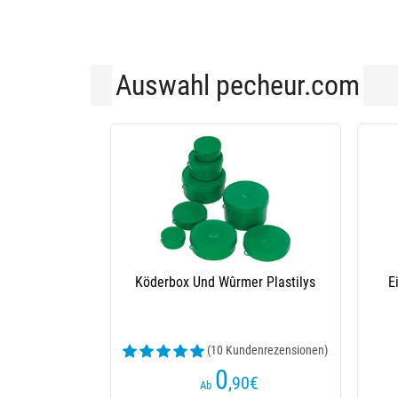
Auswahl pecheur.com
L
Sieb Plastilys
Sieb Col
(1 Kundenrezensionen)
15
€
Ab