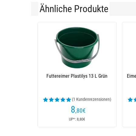
Ähnliche Produkte
Köderschale Plastilys Blau
Köderbehälter Plasti
(2 Kundenrezensionen)
(2 Kunde
8
8
,10
€
€
UP*: 8,10€
UP*: 8€