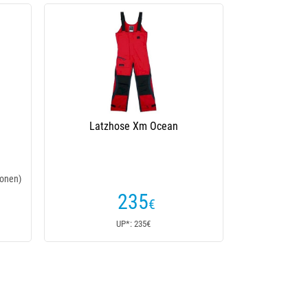
Latzhose Xm Ocean
onen)
235
€
UP*: 235€