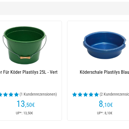
lys Verte
Eimer Für Anlockfutter Plastilys - Bleu
nrezensionen)
10
€
Ab
UP*: 10€