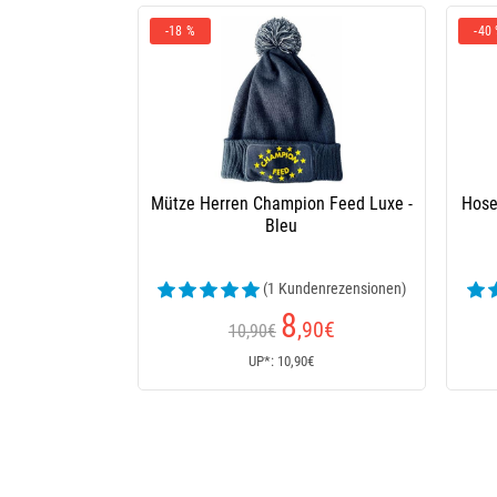
-18 %
-40
Mütze Herren Champion Feed Luxe -
Hose
Bleu
(1 Kundenrezensionen)
8
,90
€
10,90€
UP*: 10,90€