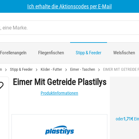
Ich erhalte die Aktionscodes per E-Mail
Forellenangeln
Fliegenfischen
Stipp & Feeder
Welsfischen
ln
Stipp & Feeder
Köder - Futter
Eimer - Taschen
EIMER MIT GETREIDE 
Eimer Mit Getreide Plastilys
Produktinformationen
oder
1,71€
Ein