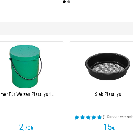
mic Mesh Riddle
(5 Kundenrezensionen)
11
,50
€