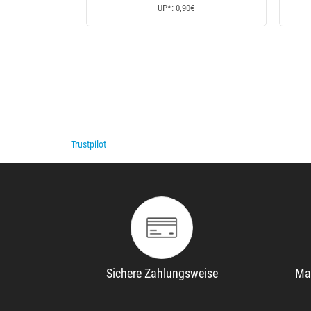
UP*: 15€
UP
Trustpilot
Sichere Zahlungsweise
Ma