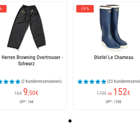
 %
-10 %
 Herren Browning Overtrouser -
Stiefel Le Chameau
Schwarz
(2 Kundenrezensionen)
(23 Kundenrezensi
9
152
,50
€
€
16€
170€
Ab
UP*: 16€
UP*: 170€