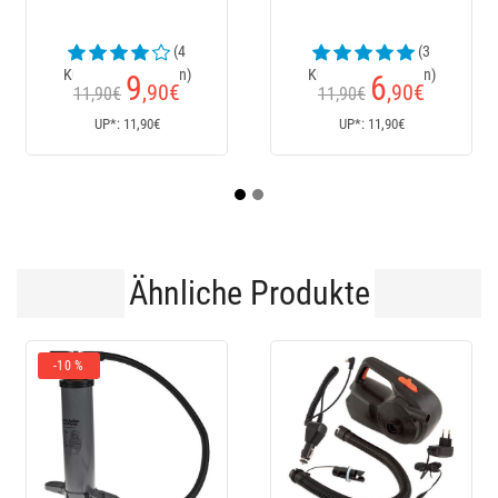
(4
(3
Kundenrezensionen)
Kundenrezensionen)
Ku
9
6
,90
€
,90
€
11,90€
11,90€
1
UP*: 11,90€
UP*: 11,90€
Ähnliche Produkte
-10 %