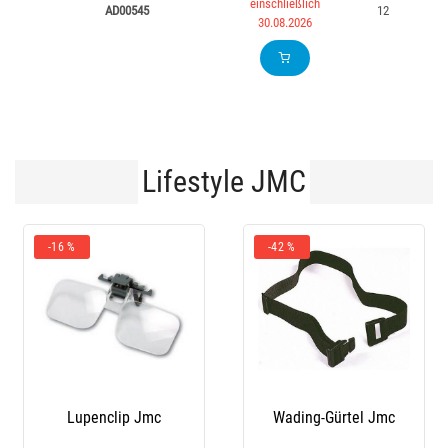
einschließlich
AD00545
12
30.08.2026
Lifestyle JMC
-16 %
-42 %
-54€
Lupenclip Jmc
Wading-Gürtel Jmc
Fl