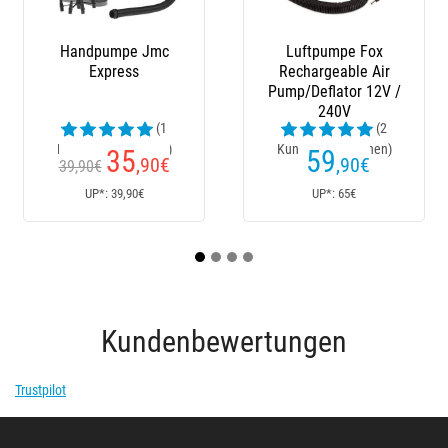
Handpumpe Jmc
Luftpumpe Fox
Har
Express
Rechargeable Air
Plu
Pump/Deflator 12V /
240V
(1
(2
Kundenrezensionen)
Kundenrezensionen)
35
59
,90
€
,90
€
39,90€
UP*: 39,90€
UP*: 65€
Kundenbewertungen
Trustpilot