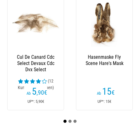
Hasenmaske Fly
Indischer Hahn
Flie
Scene Hare's Mask
Halsfeder Jmc
Dx
(13
Kundenrezensionen)
Kun
15
14
€
,90
€
Ab
Ab
UP*: 15€
UP*: 14,90€