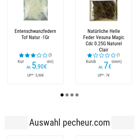
Natürliche Helle
Federn (Cul Du
Nat
Feder Vesuna Magic
Canard) Jmc
Fede
Cdc 0.25G Naturel
Cdc
Clair
(1
(4
Kundenrezensionen)
Kundenrezensionen)
7
3
€
,90
€
4,90€
Ab
Ab
UP*: 7€
UP*: 4,90€
Auswahl pecheur.com