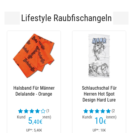
Lifestyle Raubfischangeln
Halsband Für Männer
Schlauchschal Für
Delalande - Orange
Herren Hot Spot
Design Hard Lure
(1
(2
Kundenrezensionen)
Kundenrezensionen)
5
10
,40
€
€
UP*: 5,40€
UP*: 10€