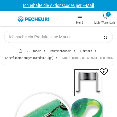
Ich erhalte die Aktionscodes per E-Mail
0
Menü
Mein Warenkorb
Angeln
Raubfischangeln
Kleinteile
Köderfischmontagen (Deadbait Rigs)
FADENFÜHRER DELALANDE - 8ER PACK