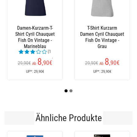
T-Shirt Kurzarm
Neopren-
Damen Cyril Chauquet
Anglerstiefel Autain
Fish On Vintage -
Grau
(1
Kundenrezensionen)
8
114
,90
€
,50
€
29,90€
Ab
Ab
UP*: 29,90€
UP*: 114,50€
Ähnliche Produkte