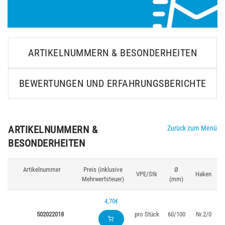
ARTIKELNUMMERN & BESONDERHEITEN
BEWERTUNGEN UND ERFAHRUNGSBERICHTE
ARTIKELNUMMERN &
Zurück zum Menü
BESONDERHEITEN
Artikelnummer
Preis (inklusive
Ø
VPE/Stk
Haken
Mehrwertsteuer)
(mm)
4,70€
502022018
pro Stück
60/100
Nr.2/0