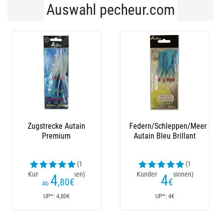
Auswahl pecheur.com
Federn/Schleppen/Meer
Blei Flashmer Arlesey
Autain Bleu Brillant
M
(1
(9
Kundenrezensionen)
Kundenrezensionen)
4
3
€
€
Ab
UP*: 4€
UP*: 3€