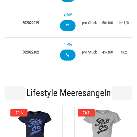
4,70€
502022019
pro Stück
50/100
Nr.1/0
4,70€
502022102
pro Stück
45/100
Nr.2
Lifestyle Meeresangeln
-70 %