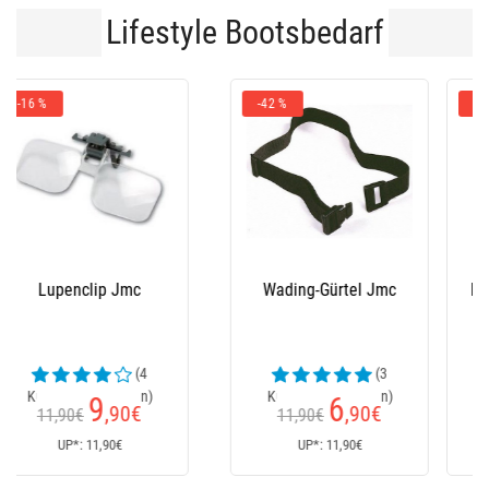
Lifestyle Bootsbedarf
-31 %
Herrenjacke Plastimo
Herrenjacke Plastimo
Xm Coastal - Gris
Xm Coastal - Rot
98
144
,90
€
€
144€
Ab
Ab
UP*: 152€
UP*: 152€