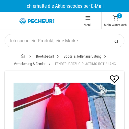
Ich erhalte die Aktionscodes per E-Mail
0
Menü
Mein Warenkorb
Bootsbedarf
Boots & Jollenausrüstung
Verankerung & Fender
FENDERÜBERZUG PLASTIMO ROT / LANG