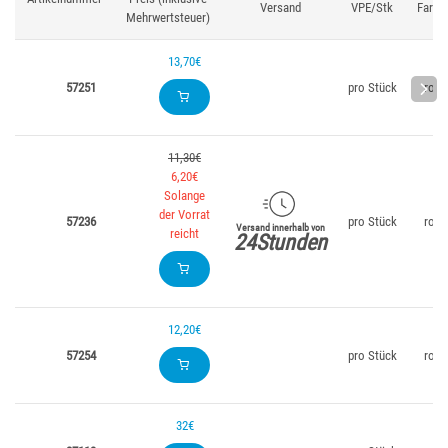
Versand
VPE/Stk
Farbe
Mehrwertsteuer)
13,70€
57251
pro Stück
rot
11,30€
6,20€
Solange
der Vorrat
57236
pro Stück
rot
Versand innerhalb von
reicht
24Stunden
12,20€
57254
pro Stück
rot
32€