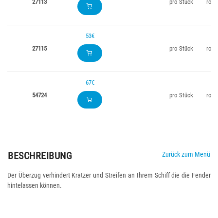
27113
pro Stück
rot
53€
27115
pro Stück
rot
67€
54724
pro Stück
rot
BESCHREIBUNG
Zurück zum Menü
Der Überzug verhindert Kratzer und Streifen an Ihrem Schiff die die Fender
hintelassen können.