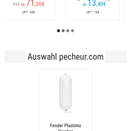
31
11
€
,20
€
Ab
Ab
UP*: 32€
UP*: 13€
Auswahl pecheur.com
Fender Plastimo