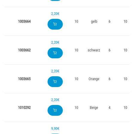
2,20€
1003664
10
gelb
6
10
2,20€
1003662
10
schwarz
6
10
2,20€
1003665
10
Orange
6
10
2,20€
1010292
10
Beige
4
10
9,90€