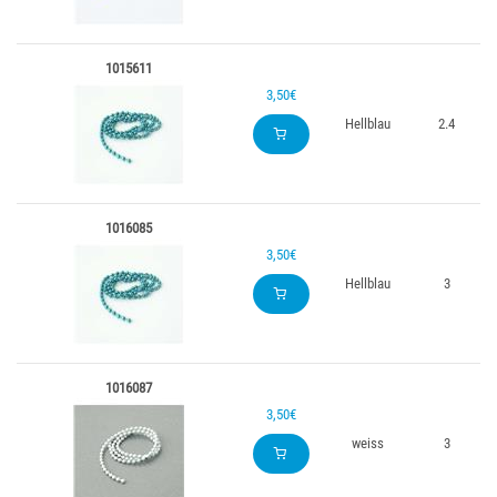
1015611
3,50€
Hellblau
2.4
1016085
3,50€
Hellblau
3
1016087
3,50€
weiss
3