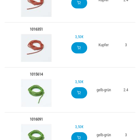
1016351
3,50€
Kupfer
3
1015614
3,50€
gelb-grün
2.4
1016091
3,50€
gelb-grün
3