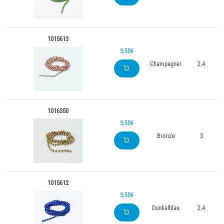
1015613
3,50€
Champagner
2.4
1016350
3,50€
Bronze
3
1015612
3,50€
Dunkelblau
2.4