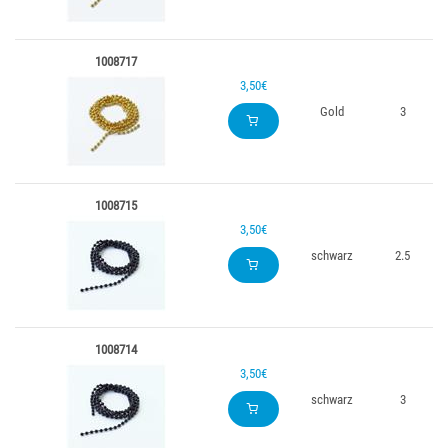
1008717
3,50€
Gold
3
1008715
3,50€
schwarz
2.5
1008714
3,50€
schwarz
3