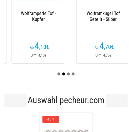
Wolframperle Tof -
Wolframkugel Tof
Kupfer
Geteilt - Silber
4
4
,10
€
,70
€
Ab
Ab
UP*: 4,10€
UP*: 4,70€
Auswahl pecheur.com
-40 %