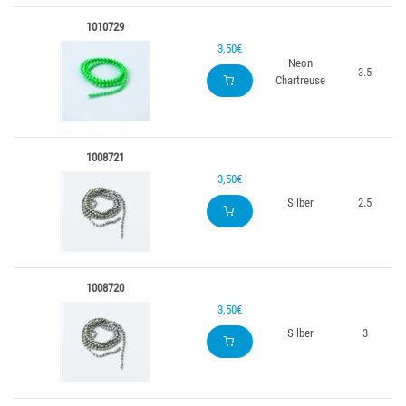
1010729
3,50€
Neon
3.5
Chartreuse
1008721
3,50€
Silber
2.5
1008720
3,50€
Silber
3