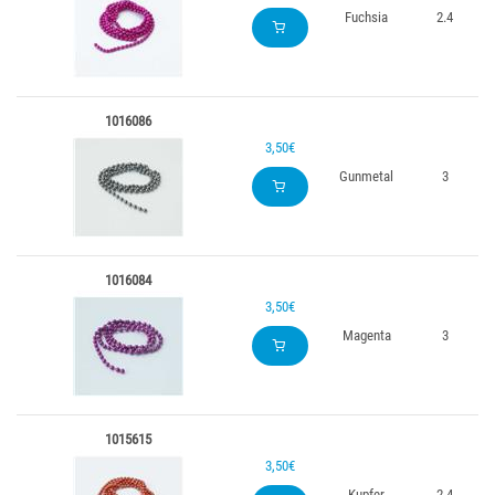
Fuchsia
2.4
1016086
3,50€
Gunmetal
3
1016084
3,50€
Magenta
3
1015615
3,50€
Kupfer
2.4