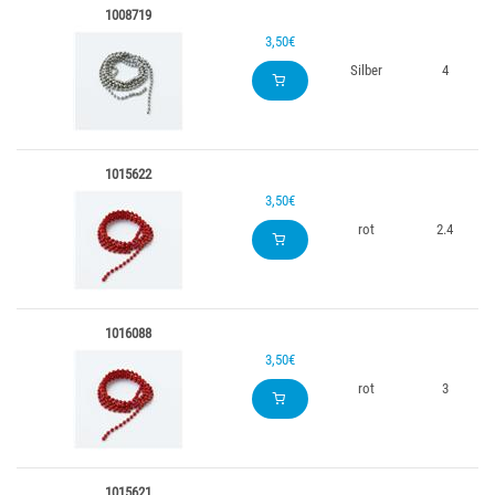
1008719
3,50€
Silber
4
1015622
3,50€
rot
2.4
1016088
3,50€
rot
3
1015621