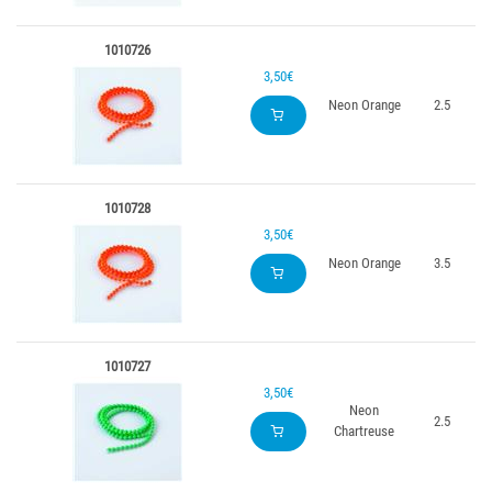
1010726
3,50€
Neon Orange
2.5
1010728
3,50€
Neon Orange
3.5
1010727
3,50€
Neon
2.5
Chartreuse