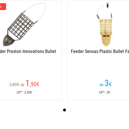
 %
der Preston Innovations Bullet
Feeder Sensas Plastic Bullet F
1
3
,90
€
€
2,80€
Ab
Ab
UP*: 2,80€
UP*: 3€