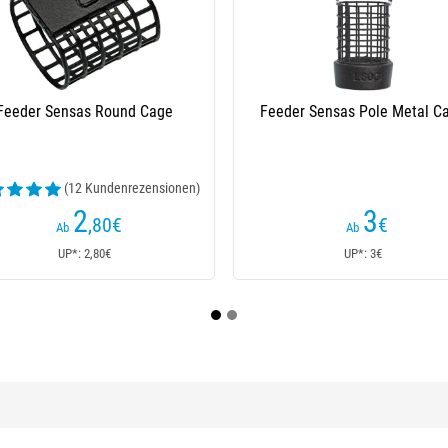
eeder-Form Sensas Eds Moule
Blei Für Feeder Sensas Eds 
Method/Hybrid
Bomb
5
4
€
€
Ab
Ab
UP*: 5€
UP*: 4€