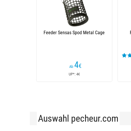
astic Cage
Feeder Sensas Eds Method Feeder
F
3
,50
€
Ab
UP*: 3,50€
Auswahl pecheur.com