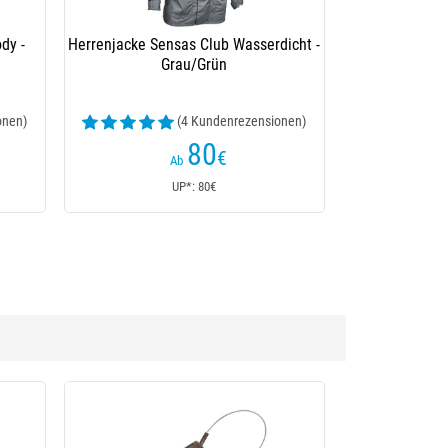
dy -
Herrenjacke Sensas Club Wasserdicht -
Grau/Grün
onen)
(4 Kundenrezensionen)
80
€
Ab
UP*: 80€