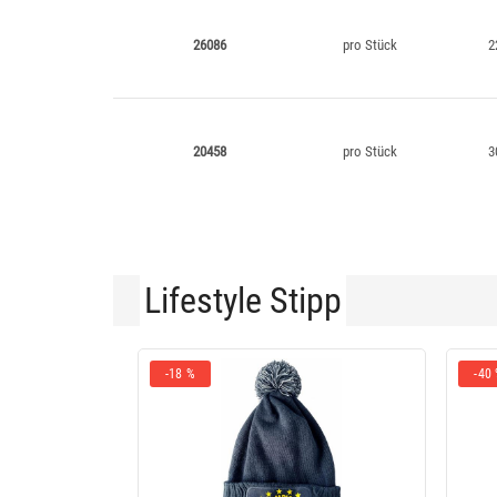
26086
pro Stück
2
20458
pro Stück
3
Lifestyle Stipp
-18 %
-40