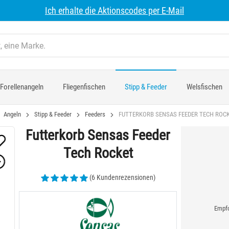
Ich erhalte die Aktionscodes per E-Mail
Forellenangeln
Fliegenfischen
Stipp & Feeder
Welsfischen
Angeln
Stipp & Feeder
Feeders
FUTTERKORB SENSAS FEEDER TECH ROC
Futterkorb Sensas Feeder
Tech Rocket
(6 Kundenrezensionen)
Empfo