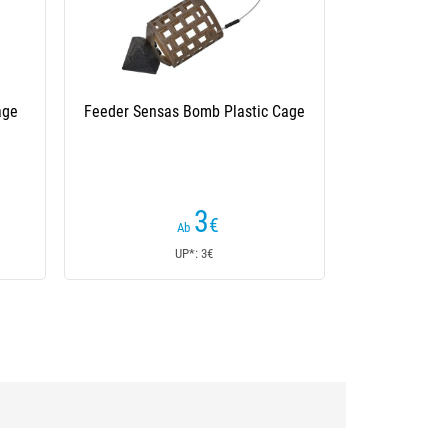
Square
Schnellverbinder Für Feeder Sensas
Eds Quick Change
3
,50
€
UP*: 3,50€