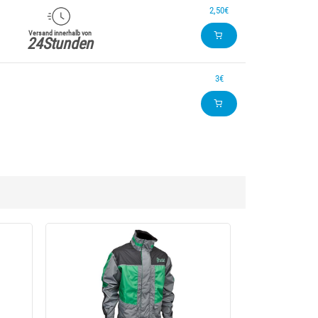
2,50€
Versand innerhalb von
24Stunden
3€