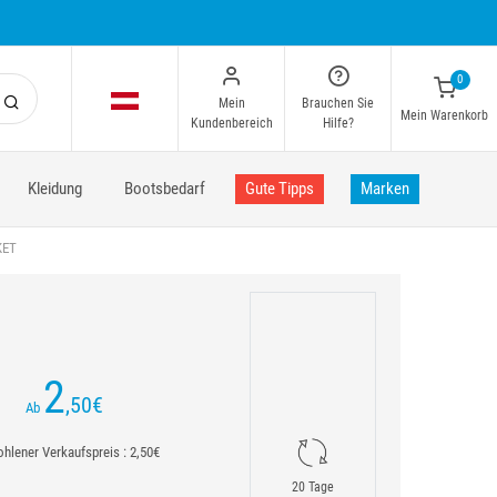
0
Mein
Brauchen Sie
Mein Warenkorb
Kundenbereich
Hilfe?
Kleidung
Bootsbedarf
Gute Tipps
Marken
KET
2
,50
€
Ab
hlener Verkaufspreis : 2,50€
20 Tage