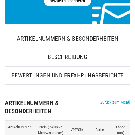
Newsletter abonnieren
ARTIKELNUMMERN & BESONDERHEITEN
BESCHREIBUNG
BEWERTUNGEN UND ERFAHRUNGSBERICHTE
ARTIKELNUMMERN &
Zurück zum Menü
BESONDERHEITEN
Artikelnummer
Preis (inklusive
Länge
G
VPE/Stk
Farbe
Mehrwertsteuer)
(cm)