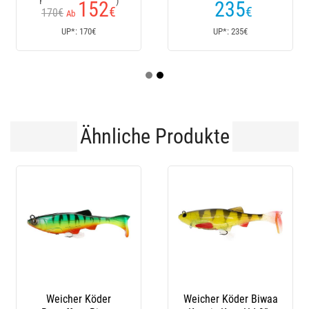
Kundenrezensionen)
152
235
€
€
170€
Ab
UP*: 170€
UP*: 235€
Ähnliche Produkte
Weicher Köder
Weicher Köder Biwaa