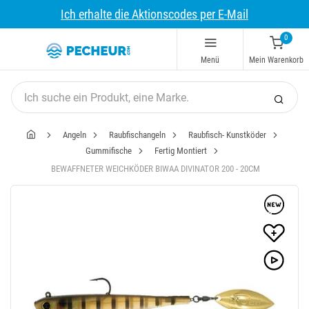
Ich erhalte die Aktionscodes per E-Mail
0
Menü
Mein Warenkorb
Angeln
Raubfischangeln
Raubfisch- Kunstköder
Gummifische
Fertig Montiert
BEWAFFNETER WEICHKÖDER BIWAA DIVINATOR 200 - 20CM