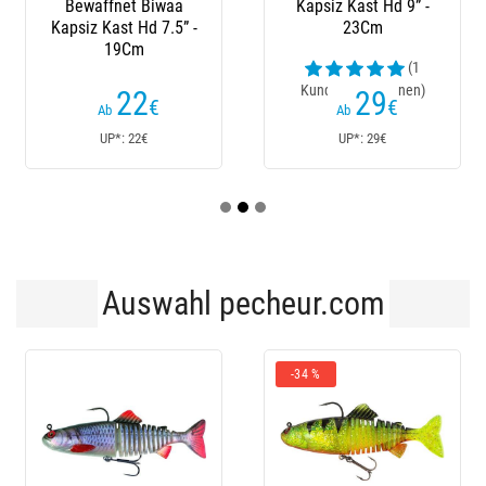
Bewaffnet Biwaa
Kapsiz Kast Hd 9” -
Kapsiz Kast Hd 7.5” -
23Cm
19Cm
(1
Kundenrezensionen)
22
29
€
€
Ab
Ab
UP*: 22€
UP*: 29€
Auswahl pecheur.com
-34 %