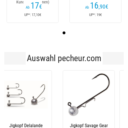
Kundenrezensionen)
17
16
€
,90
€
Ab
Ab
UP*: 17,10€
UP*: 19€
Auswahl pecheur.com
Jigkopf Decoy Vj 36
Gewichteter Kopf Fox