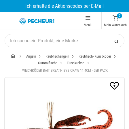
Ich erhalte die Aktionscodes per E-Mail
0
Menü
Mein Warenkorb
Angeln
Raubfischangeln
Raubfisch- Kunstköder
Gummifische
Flusskrebse
WEICHKÖDER BAIT BREATH BYS CRAW 11.4CM - 6ER PACK