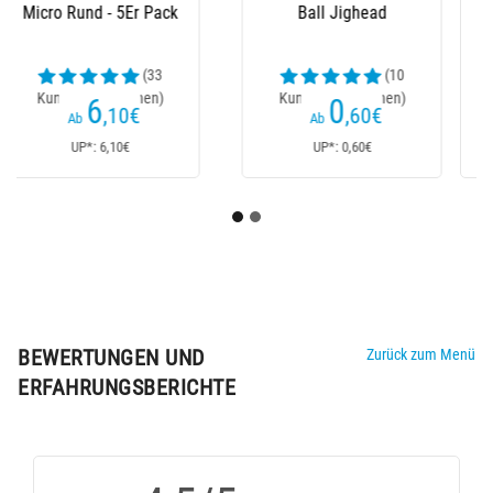
Packung
Rage Slick Pelagic
Heads
(37
(28
Kundenrezensionen)
Kundenrezensionen)
6
3
€
€
Ab
Ab
UP*: 6€
UP*: 3€
BEWERTUNGEN UND
Zurück zum Menü
ERFAHRUNGSBERICHTE