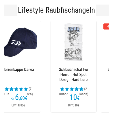
Lifestyle Raubfischangeln
-10 %
Stiefel Le Chameau
Latzhose Xm Ocean
(23
Kundenrezensionen)
152
235
€
€
170€
Ab
UP*: 170€
UP*: 235€