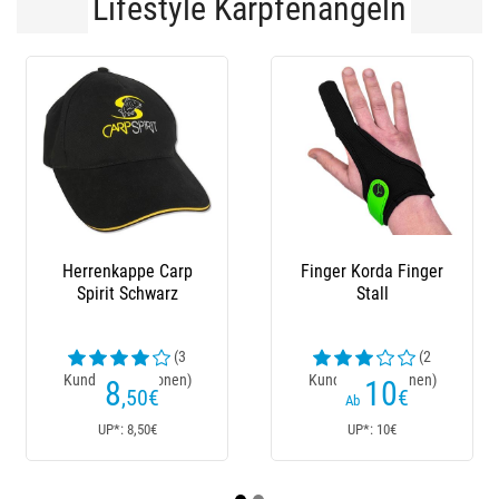
Lifestyle Karpfenangeln
Finger Korda Finger
Herrenhose Korda
Stall
Original Kombats
Military - Olive
(2
(3
Kundenrezensionen)
Kundenrezensionen)
10
75
€
€
Ab
Ab
UP*: 10€
UP*: 75€