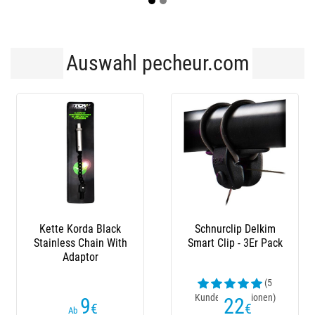
Auswahl pecheur.com
Schnurclip Delkim
Schutzschale Für
Smart Clip - 3Er Pack
Sensor Carpsounder
(5
(6
Kundenrezensionen)
Kundenrezensionen)
22
9
€
,90
€
Ab