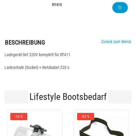
RY415
BESCHREIBUNG
Zurück zum Menü
Ladegerät-Set 220V komplett für RT411
Ladeschale (Sockel) + Netzkabel 220 v.
Lifestyle Bootsbedarf
16 %
-42 %