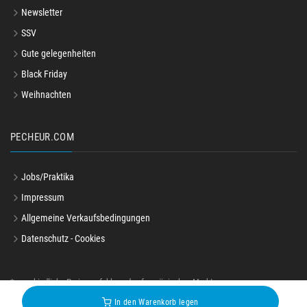
Newsletter
SSV
Gute gelegenheiten
Black Friday
Weihnachten
PECHEUR.COM
Jobs/Praktika
Impressum
Allgemeine Verkaufsbedingungen
Datenschutz - Cookies
*unverbindliche Preisempfehlung des französischen Marktes
© pecheur.com 2004-2026
In den Warenkorb legen