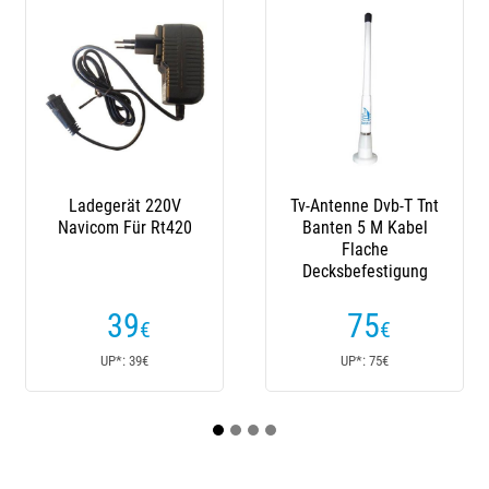
Ladegerät 220V
Tv-Antenne Dvb-T Tnt
Vhf
Navicom Für Rt420
Banten 5 M Kabel
Ansc
Flache
0Db 
Decksbefestigung
Faser
39
75
€
€
UP*: 39€
UP*: 75€