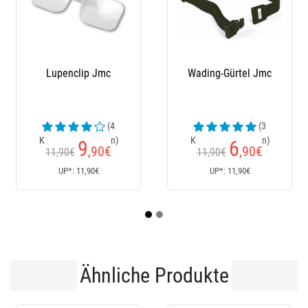
Lupenclip Jmc
Wading-Gürtel Jmc
Männe
(4
(3
Kundenrezensionen)
Kundenrezensionen)
Kund
9
6
,90
€
,90
€
11,90€
11,90€
UP*: 11,90€
UP*: 11,90€
Ähnliche Produkte