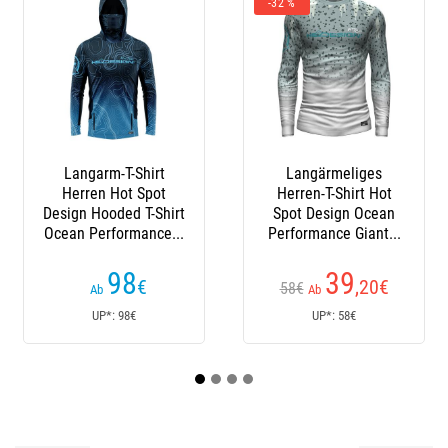
-32 %
Langärmeliges
T-Shirt Kurzarm
Herren-T-Shirt Hot
Herren Hot Spot
Spot Design Ocean
Design Dentex - Gelb
Performance Giant...
39
34
,20
€
€
58€
Ab
Ab
UP*: 58€
UP*: 34€