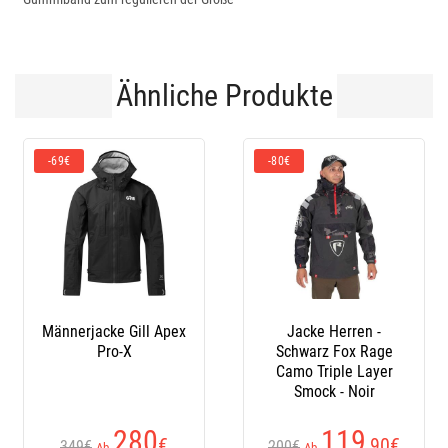
Ähnliche Produkte
€
-80€
-96€
nerjacke Gill Apex
Jacke Herren -
Herre
Pro-X
Schwarz Fox Rage
Clearw
Camo Triple Layer
A
Smock - Noir
280
119
€
,90
€
349€
200€
359€
Ab
Ab
A