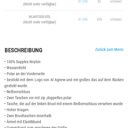
81,95€
XL
schwarz
(Nicht mehr verfügbar)
MJA51320-XXL
81,95€
XXL
schwarz
(Nicht mehr verfügbar)
BESCHREIBUNG
Zurück zum Menü
• 100% Supplex Nnylon
• Wasserdicht
• Polar an der Vorderseite
• bestickt mit dem Logo von Al Agnew und ein großes das auf dem Rücken
gestickt wurde.
• Reißverschluss
• Zwei Taschen vor mit zip ,doppeltes polar
• Tasche, die auf der linken Brust mit einem Reißverschluss versehen wurde
• Hoher Kragen
• Zwei Brusttaschen innerhalb
• Ärmel mit Elastikbund
• Gummiband zum regulieren der Größe