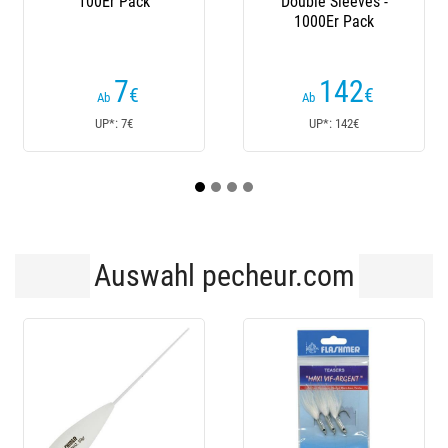
100Er Pack
Double Sleeves -
Flashmer
1000Er Pack
P
Kundenre
7
142
€
€
Ab
Ab
Ab
UP*: 7€
UP*: 142€
UP*
Auswahl pecheur.com