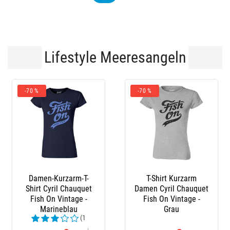
Lifestyle Meeresangeln
-70 %
-10 %
en-Kurzarm-T-
T-Shirt Kurzarm
Stiefel 
t Cyril Chauquet
Damen Cyril Chauquet
h On Vintage -
Fish On Vintage -
Marineblau
Grau
(1
denrezensionen)
Kundenre