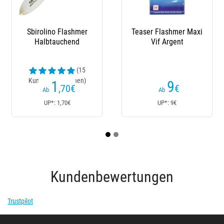
olino Flashmer
Teaser Flashmer Maxi
Schwimme
albtauchend
Vif Argent
Cast Ba
(15
denrezensionen)
Kundenre
1
9
,70
€
€
Ab
Ab
Ab
UP*: 1,70€
UP*: 9€
UP*:
Kundenbewertungen
Trustpilot