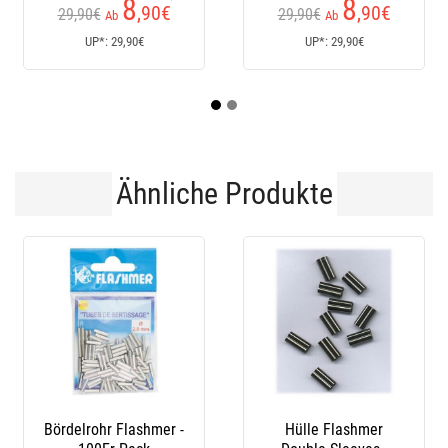
8
8
,90
€
,90
€
90€
29,90€
170€
Ab
Ab
Ab
UP*: 29,90€
UP*: 29,90€
UP*:
Ähnliche Produkte
lrohr Flashmer -
Hülle Flashmer
Klemm