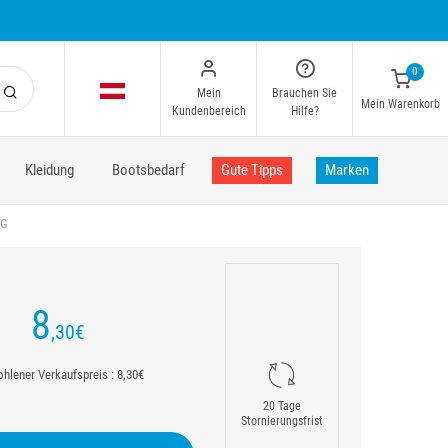
0
Mein
Brauchen Sie
Mein Warenkorb
Kundenbereich
Hilfe?
Kleidung
Bootsbedarf
Gute Tipps
Marken
0G
8
,30
€
hlener Verkaufspreis : 8,30€
20 Tage
Stornierungsfrist