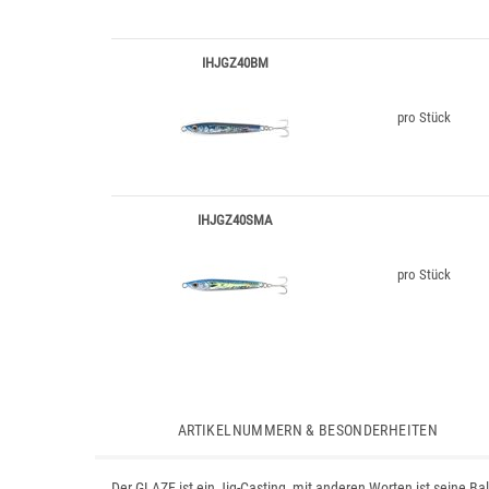
IHJGZ40BM
pro Stück
IHJGZ40SMA
pro Stück
ARTIKELNUMMERN & BESONDERHEITEN
Der GLAZE ist ein Jig-Casting, mit anderen Worten ist seine Bal