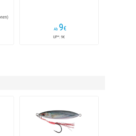
10
,50
€
Ab
UP*: 10,50€