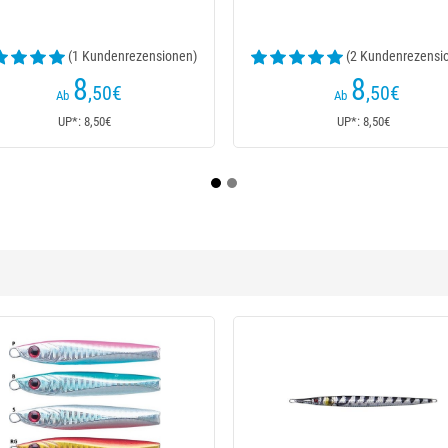
16
14
,50
€
,80
€
Ab
Ab
UP*: 16,50€
UP*: 14,80€