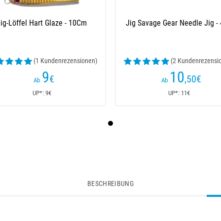
ig-Löffel Hart Glaze - 10Cm
Jig Savage Gear Needle Jig -
(1 Kundenrezensionen)
(2 Kundenrezensi
9
10
€
,50
€
Ab
Ab
UP*: 9€
UP*: 11€
BESCHREIBUNG