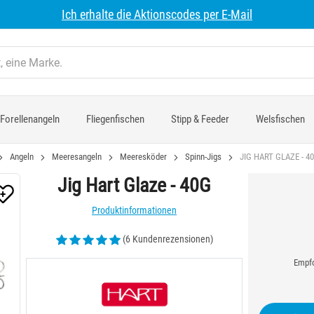
Ich erhalte die Aktionscodes per E-Mail
Forellenangeln
Fliegenfischen
Stipp & Feeder
Welsfischen
Angeln
Meeresangeln
Meeresköder
Spinn-Jigs
JIG HART GLAZE - 4
Jig Hart Glaze - 40G
Produktinformationen
(6 Kundenrezensionen)
Empfo