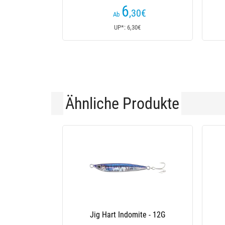
6
,30
€
Ab
UP*: 6,30€
Ähnliche Produkte
Jig Hart Shane - 60G
Jig 