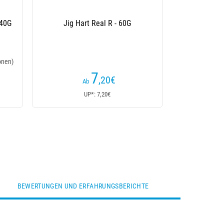
 40G
Jig Hart Real R - 60G
onen)
7
,20
€
Ab
UP*: 7,20€
BEWERTUNGEN UND ERFAHRUNGSBERICHTE