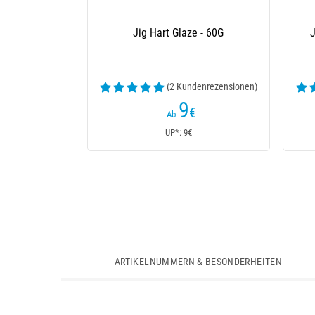
Jig Hart Glaze - 60G
J
(2 Kundenrezensionen)
9
€
Ab
UP*: 9€
ARTIKELNUMMERN & BESONDERHEITEN