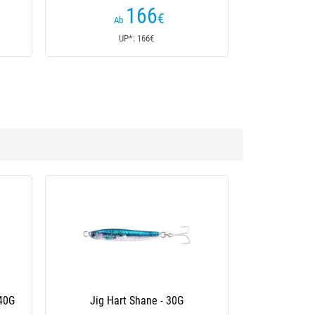
166
€
Ab
UP*: 166€
Bony -
Jig Hart The Edition Tungsten Bony -
15G