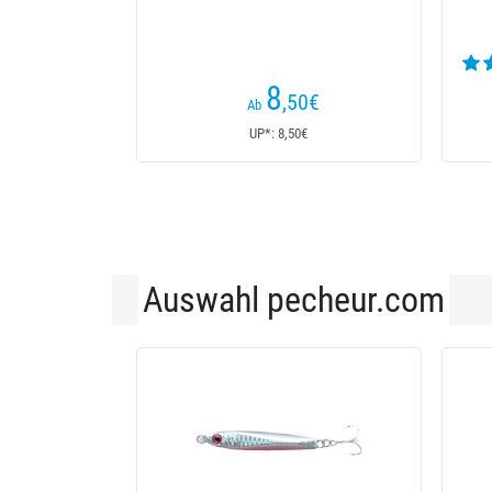
9
€
Ab
UP*: 9€
Auswahl pecheur.com