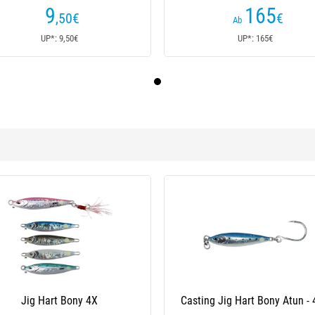
9
165
,50
€
€
Ab
UP*: 9,50€
UP*: 165€
Hart The Edition Tungsten Bony -
Jig Hart The Edition Tungsten 
30G
24G