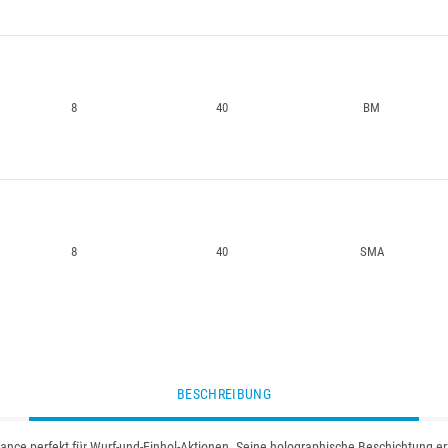
8
40
BM
8
40
SMA
BESCHREIBUNG
ance perfekt für Wurf-und-Einhol-Aktionen. Seine holographische Beschichtung erze