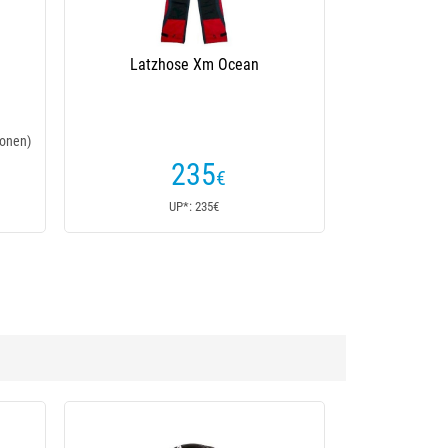
Latzhose Xm Ocean
onen)
235
€
UP*: 235€