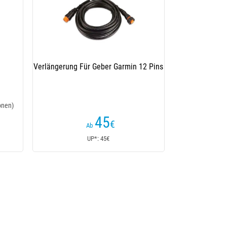
Verlängerung Für Geber Garmin 12 Pins
Abgesetzte Horizonta
Echolot Ra
(11 K
45
99
€
Ab
UP*: 45€
UP*: 10