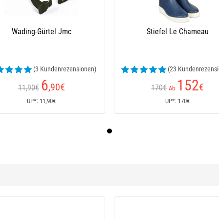
Wading-Gürtel Jmc
Stiefel Le Chameau
(3 Kundenrezensionen)
(23 Kundenrezensi
6
152
,90
€
€
11,90€
170€
Ab
UP*: 11,90€
UP*: 170€