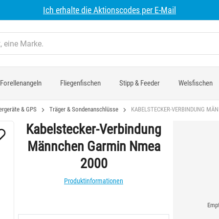
Ich erhalte die Aktionscodes per E-Mail
Forellenangeln
Fliegenfischen
Stipp & Feeder
Welsfischen
ergeräte & GPS
Träger & Sondenanschlüsse
KABELSTECKER-VERBINDUNG MÄN
Kabelstecker-Verbindung
Männchen Garmin Nmea
2000
Produktinformationen
Empf