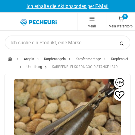
Ich erhalte die Aktionscodes per E-Mail
0
Menü
Mein Warenkorb
Angeln
Karpfenangeln
Karpfenmontage
Karpfenblei
Umleitung
KARPFENBLEI KORDA COG DISTANCE LEAD