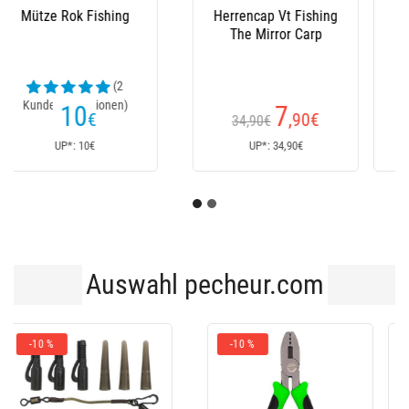
Herrenhose Korda
Herrenhose Korda
Original Kombats
Polar Kombats Dark -
Military - Olive
Oliv
(3
(4
Kundenrezensionen)
Kundenrezensionen)
75
89
€
,90
€
Ab
Ab
UP*: 75€
UP*: 89,90€
Auswahl pecheur.com