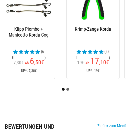
Korkstäbchen Korda
Schere Korda Razor
Cork Sticks
Blades
(1
(4
Kundenrezensionen)
Kundenrezensionen)
7
9
,50
€
€
Ab
UP*: 7,50€
UP*: 9€
BEWERTUNGEN UND
Zurück zum Menü