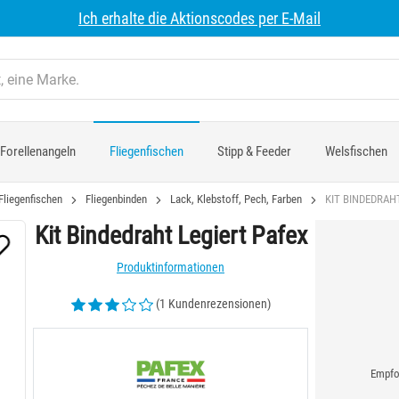
Ich erhalte die Aktionscodes per E-Mail
Forellenangeln
Fliegenfischen
Stipp & Feeder
Welsfischen
Fliegenfischen
Fliegenbinden
Lack, Klebstoff, Pech, Farben
KIT BINDEDRAH
Kit Bindedraht Legiert Pafex
Produktinformationen
(1 Kundenrezensionen)
Empfoh