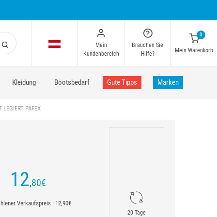
0
Mein
Brauchen Sie
Mein Warenkorb
Kundenbereich
Hilfe?
Kleidung
Bootsbedarf
Gute Tipps
Marken
T LEGIERT PAFEX
12
,80
€
lener Verkaufspreis : 12,90€
20 Tage