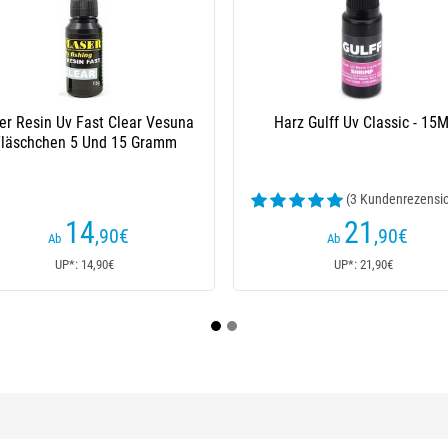
er Resin Uv Fast Clear Vesuna
Harz Gulff Uv Classic - 15M
läschchen 5 Und 15 Gramm
(3 Kundenrezensi
14
21
,90
€
,90
€
Ab
Ab
UP*: 14,90€
UP*: 21,90€