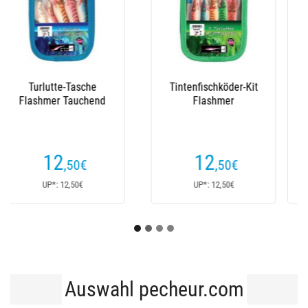
it
Turlutte Flashmer
Tintenfischköder Yo-
Plombee
Zuri Egi Ebi Q 3.5
(5
Kundenrezensionen)
12
19
€
€
Ab
Ab
UP*: 12€
UP*: 19€
Auswahl pecheur.com