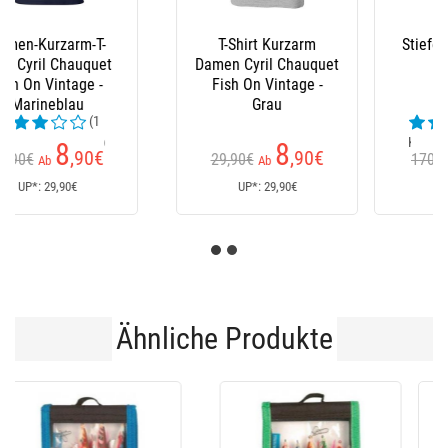
Stiefel Le Chameau
Latzhose Xm Ocean
(23
Kundenrezensionen)
152
235
€
€
170€
Ab
UP*: 170€
UP*: 235€
Ähnliche Produkte