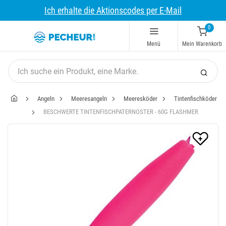
Ich erhalte die Aktionscodes per E-Mail
0
Menü
Mein Warenkorb
Angeln
Meeresangeln
Meeresköder
Tintenfischköder
BESCHWERTE TINTENFISCHPATERNOSTER - 60G FLASHMER