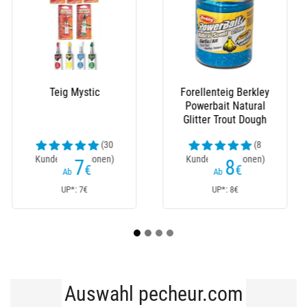
Köder Berkley
Köder Berkley
Powerbait Honey
Powerbait Floating
Worm - 55Er Pack
Eggs Garlic - 40Er
Pack
(18
(2
Kundenrezensionen)
Kundenrezensionen)
6
7
€
€
Ab
Ab
UP*: 6€
UP*: 7€
Auswahl pecheur.com