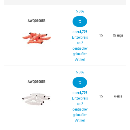
5,30€
AWQ010058
oder
4,77€
15
Orange
Einzelpreis
ab 2
identischer
gekaufter
Artikel
5,30€
AWQ010056
oder
4,77€
15
weiss
Einzelpreis
ab 2
identischer
gekaufter
Artikel