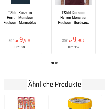
Oberschenkel Ragot
Stiefel Le Chameau
Neoprene-Lined
Rubber Hip Waders
(5
(24
Kundenrezensionen)
Kundenrezensionen)
91
152
,70
€
€
170€
Ab
Ab
UP*: 91,70€
UP*: 170€
Ähnliche Produkte