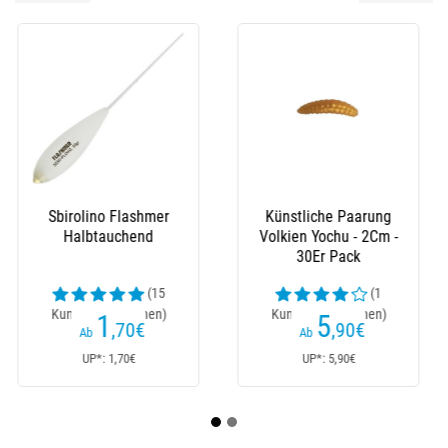
Fluorocarbon Ragot
Forellennylon Ragot
Pvdf
Truite - 500M
(68
(19
Kundenrezensionen)
Kundenrezensionen)
8
10
,30
€
,30
€
Ab
Ab
UP*: 8,30€
UP*: 10,30€