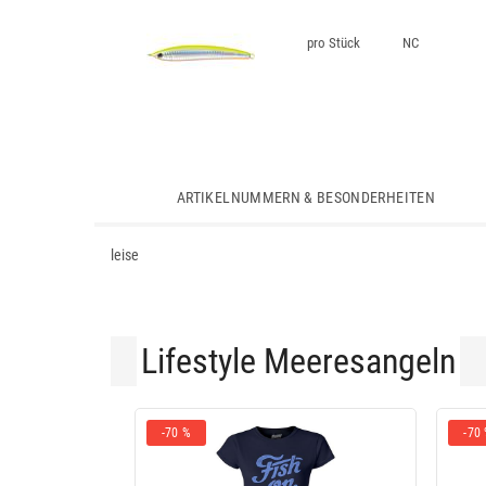
pro Stück
NC
ARTIKELNUMMERN & BESONDERHEITEN
leise
Lifestyle Meeresangeln
-70 %
-70