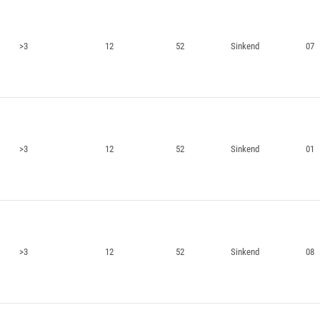
>3
12
52
Sinkend
07
>3
12
52
Sinkend
01
>3
12
52
Sinkend
08