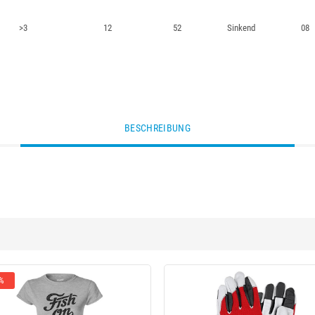
>3
12
52
Sinkend
08
BESCHREIBUNG
 %