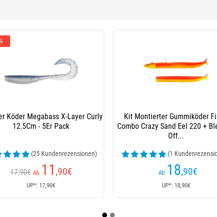
-25 %
Sinkender Köder Smith D-Contact -
11Cm
20
,90
€
27,90€
Ab
UP*: 29,50€