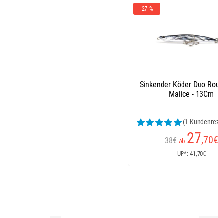
-27 %
Sinkender Köder Duo Rou
Malice - 13Cm
(1 Kundenre
27
,70
€
38€
Ab
UP*: 41,70€