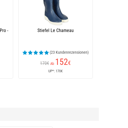
Pro -
Stiefel Le Chameau
(23 Kundenrezensionen)
152
€
170€
Ab
UP*: 170€