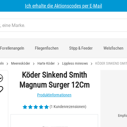
Ich erhalte die Aktionscodes per E-Mail
Forellenangeln
Fliegenfischen
Stipp & Feeder
Welsfischen
eln
Meeresköder
Harte Köder
Lippless minnows
KÖDER SINKEND SM
Köder Sinkend Smith
Magnum Surger 12Cm
Produktinformationen
(1 Kundenrezensionen)
Empfoh