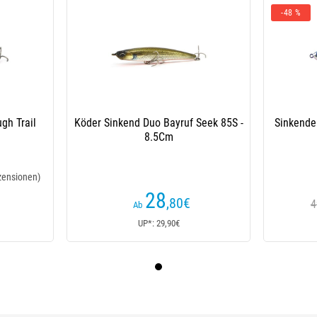
-48 %
gh Trail
Köder Sinkend Duo Bayruf Seek 85S -
Sinkende
8.5Cm
zensionen)
28
,80
€
4
Ab
UP*: 29,90€