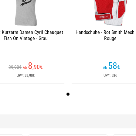
rt Kurzarm Damen Cyril Chauquet
Handschuhe - Rot Smith Mesh 
Fish On Vintage - Grau
Rouge
8
58
,90
€
€
29,90€
Ab
Ab
UP*: 29,90€
UP*: 58€