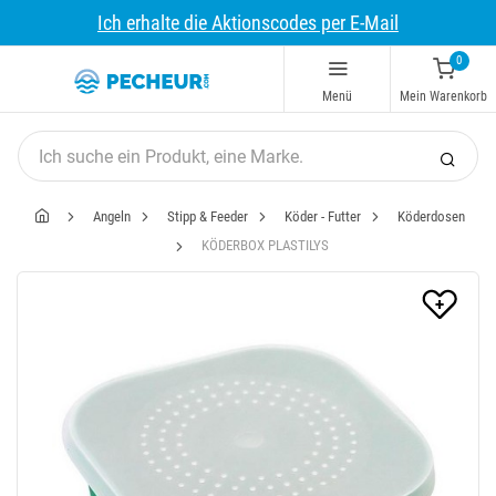
Ich erhalte die Aktionscodes per E-Mail
0
Menü
Mein Warenkorb
Angeln
Stipp & Feeder
Köder - Futter
Köderdosen
KÖDERBOX PLASTILYS