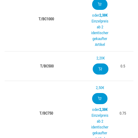
oder
2,38€
T/BC1000
Einzelpreis
ab 2
identischer
gekaufter
Artikel
2,20€
T/BC500
0.5
2,50€
oder
2,38€
T/BC750
0.75
Einzelpreis
ab 2
identischer
gekaufter