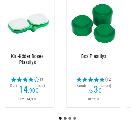
Dose Pinkies
Köderkasten
Viereckig Anti Evasion
Shakespeare Klip Lok
Plastilys
Bait Box
(7
Kundenrezensionen)
4
8
,50
€
€
Ab
UP*: 4,50€
UP*: 8€