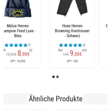
Stiefel Le Chameau
Latzhose Xm Ocean
(23
Kundenrezensionen)
152
235
€
€
170€
Ab
UP*: 170€
UP*: 235€
Ähnliche Produkte