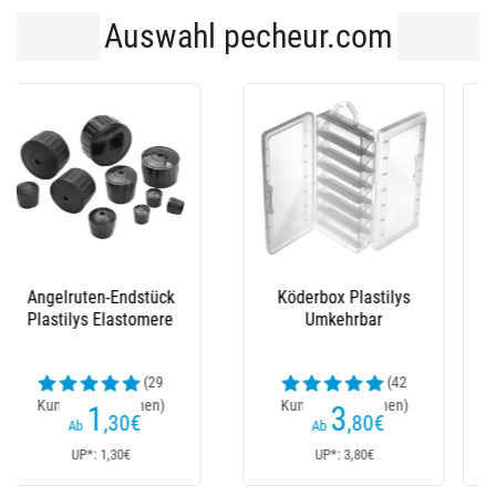
Auswahl pecheur.com
Silikon-Scheibe
Wickelbretter
Plastilys ”Stop-Vif”
Standard Plastilys -
Peper - 20Er Pack
5Er Pack
(21
(16
Kundenrezensionen)
Kundenrezensionen)
1
2
,70
€
,30
€
Ab
UP*: 1,70€
UP*: 2,30€