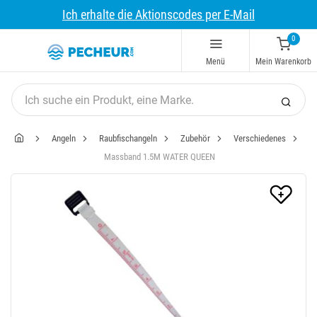
Ich erhalte die Aktionscodes per E-Mail
0
Menü
Mein Warenkorb
Angeln
Raubfischangeln
Zubehör
Verschiedenes
Massband 1.5M WATER QUEEN