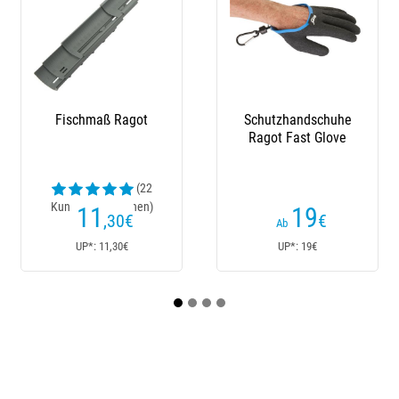
Schutzhandschuhe
Unterwasserkamera
Ragot Fast Glove
Lucky Seeker Fl180ar
(1
Kundenrezensionen)
19
109
€
€
Ab
UP*: 19€
UP*: 149,90€