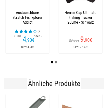
Herren-Cap Ultimate
Oberschenkel Ragot
Fishing Trucker
Neoprene-Lined
20Eme - Schwarz
Rubber Hip Waders
(5
Kundenrezensionen)
9
91
,90
€
,70
€
27,50€
Ab
UP*: 27,50€
UP*: 91,70€
Ähnliche Produkte