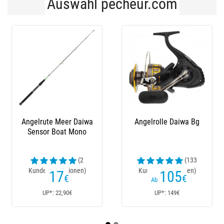
Auswahl pecheur.com
Angelrolle Daiwa Bg
Angelrolle Shimano
S
Stella Sw
(133
(13
Kundenrezensionen)
Kundenrezensionen)
105
739
€
€
Ab
Ab
UP*: 149€
UP*: 895€