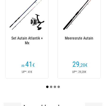
Meeresrute Autain
Rute K-One 3003 Iso
R
Tip
29
249
,20
€
€
8
UP*: 29,20€
UP*: 249,90€