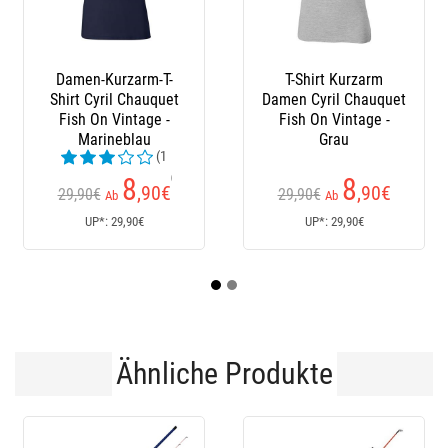
T-Shirt Kurzarm
Neopren-
Damen Cyril Chauquet
Anglerstiefel Autain
Fish On Vintage -
Grau
(1
Kundenrezensionen)
8
114
,90
€
,50
€
29,90€
Ab
Ab
UP*: 29,90€
UP*: 114,50€
Ähnliche Produkte
-