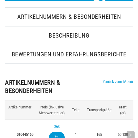
ARTIKELNUMMERN & BESONDERHEITEN
BESCHREIBUNG
BEWERTUNGEN UND ERFAHRUNGSBERICHTE
ARTIKELNUMMERN &
Zurück zum Menü
BESONDERHEITEN
Artikelnummer
Preis (inklusive
Kraft
Lä
Teile
Transportgröße
Mehrwertsteuer)
(gr)
(
26€
010445165
1
165
50-180
1