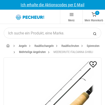
Ich erhalte die Aktionscodes per E-Mail
0
Menü
Mein Warenkorb
Angeln
Raubfischangeln
Raubfischruten
Spinnruten
Mehrteilige Angelruten
MEERESRUTE ITALCANNA GHIBLI