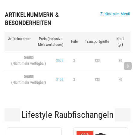
ARTIKELNUMMERN &
Zurück zum Menü
BESONDERHEITEN
Artikelnummer
Preis (inklusive
Kraft
Lä
Teile
Transportgröße
Mehrwertsteuer)
(gr)
(
0H850
307€
2
133
30
2
(Nicht mehr verfügbar)
0H855
315€
2
133
70
2
(Nicht mehr verfügbar)
Lifestyle Raubfischangeln
-64 %
-1