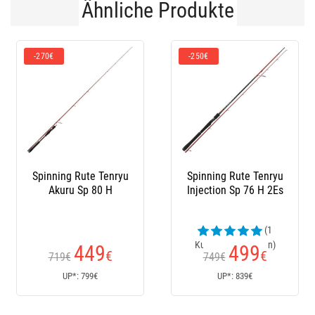
Ähnliche Produkte
-270€
-250€
Spinning Rute Tenryu
Spinning Rute Tenryu
Akuru Sp 80 H
Injection Sp 76 H 2Es
Pe
(1
Kundenrezensionen)
449
499
€
€
719€
749€
UP*: 799€
UP*: 839€