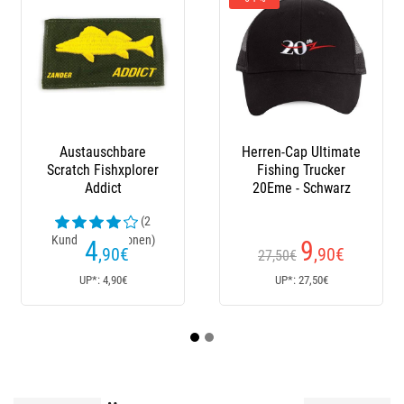
Austauschbare
Herren-Cap Ultimate
S
Scratch Fishxplorer
Fishing Trucker
Addict
20Eme - Schwarz
(2
Kundenrezensionen)
4
9
,90
€
,90
€
27,50€
UP*: 4,90€
UP*: 27,50€